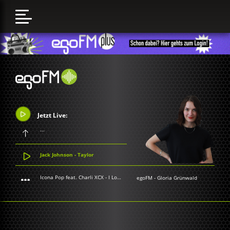
Jetzt Live:
...
Jack Johnson - Taylor
Icona Pop feat. Charli XCX - I Love It
egoFM
-
Gloria Grünwald