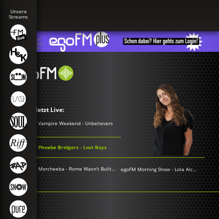
Jetzt Live:
Vampire Weekend - Unbelievers
Phoebe Bridgers - Lost Boys
Morcheeba - Rome Wasn't Built In a Day
egoFM Morning Show
-
Lola Aichner