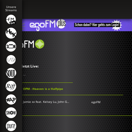
Jetzt Live:
...
OPM - Heaven is a Halfpipe
Jamie xx feat. Kelsey Lu, John Glacier & Panda Bear - Dafodil
egoFM