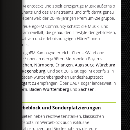
egoFM entdeckt und spielt einzigartige Musik außerhalb
der Charts und des Mainstreams und trifft damit genau
die Lebenswelt der 20-49-jährigen Premium-Zielgruppe.
Die treue egoFM Community schätzt die Musik- und
Programmvielfalt, die genau den Lifestyle der gebildeten,
innovativen und erlebnishungrigen Hörer*innen
abbildet.
Eure egoFM Kampagne erreicht über UKW urbane
Hörer*innen in den größten Metropolen Bayerns:
München, Nürnberg, Erlangen, Augsburg, Würzburg
und
Regensburg
. Und seit 2016 ist egoFM ebenfalls in
der baden-württembergischen Landeshauptstadt
Stuttgart
zu empfangen. Über DAB+ sogar landesweit in
Bayern, Baden Württemberg
und
Sachsen
.
Werbeblock und Sonderplatzierungen
Wir bieten neben reichweitenstarken, klassischen
Radiospots im Werbeblock auch exklusive
Eckplatzierungen und Singlespots an, die eure