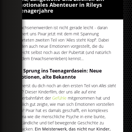
emotionales Abenteuer in Rileys
Teenagerjahre
Erwachsenenwerden ist nicht gerade leicht - daran
erinnert uns Pixar jetzt mit dem mit Spannung
erwarteten zweiten Teil von 'Alles steht Kopf'. Dabei
werden auch neue Emotionen vorgestellt, die du
vielleicht selbst noch aus der Pubertät (und natürlich
aus dem Erwachsenenleben) kennst...
Der Sprung ins Teenagerdasein: Neue
Emotionen, alte Bekannte
Erinnerst du dich noch an den ersten Teil von
Alles steht
Kopf
? Dieser Kinderfilm, der uns alle auf eine
Achterbahnfahrt der
Gefühle
mitgenommen hat und
ziemlich gut zeigte, wie man sich Emotionen vorstellen
kann? Pixar hat es damals geschafft, ein komplexes
Thema wie die menschliche Psyche in eine bunte,
verständliche und tief bewegende Geschichte zu
verpacken.
Ein Meisterwerk, das nicht nur Kinder,