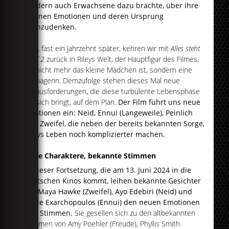
sondern auch Erwachsene dazu brachte, über ihre
eigenen Emotionen und deren Ursprung
nachzudenken.
Jetzt, fast ein Jahrzehnt später, kehren wir mit
Alles steht
Kopf 2
zurück in Rileys Welt, der Hauptfigur des Filmes,
die nicht mehr das kleine Mädchen ist, sondern eine
Teenagerin. Demzufolge stehen dieses Mal neue
Herausforderungen, die diese turbulente Lebensphase
mit sich bringt, auf dem Plan.
Der Film führt uns neue
Emotionen ein: Neid, Ennui (Langeweile), Peinlich
und Zweifel, die neben der bereits bekannten Sorge,
Rileys Leben noch komplizierter machen.
Neue Charaktere, bekannte Stimmen
In dieser Fortsetzung, die am 13. Juni 2024 in die
deutschen Kinos kommt, leihen bekannte Gesichter
wie Maya Hawke (Zweifel), Ayo Edebiri (Neid) und
Adèle Exarchopoulos (Ennui) den neuen Emotionen
ihre Stimmen.
Sie gesellen sich zu den altbekannten
Stimmen von Amy Poehler (Freude), Phyllis Smith