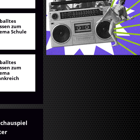
balltes
ssen zum
ema Schule
balltes
ssen zum
ema
ankreich
Schauspiel
ter