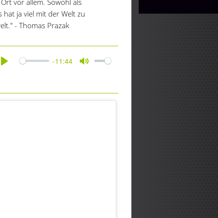
r Ort vor allem. Sowohl als
 hat ja viel mit der Welt zu
welt." - Thomas Prazak
-11:44
Play
Mute