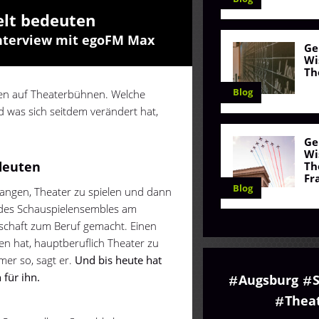
elt bedeuten
Interview mit egoFM Max
Ge
Wi
Th
Blog
ren auf Theaterbühnen. Welche
d was sich seitdem verändert hat,
Ge
Wi
edeuten
Th
Fr
Blog
angen, Theater zu spielen und dann
il des Schauspielensembles am
schaft zum Beruf gemacht. Einen
n hat, hauptberuflich Theater zu
mer so, sagt er.
Und bis heute hat
 für ihn.
Augsburg
Thea