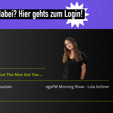
et The Man Get You Down
ountain
egoFM Morning Show
-
Lola Aichner