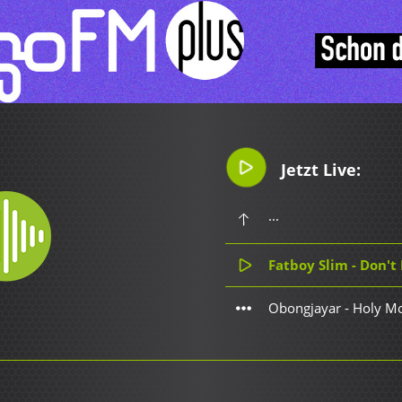
Jetzt Live:
...
Fatboy Slim - Don't L
Obongjayar - Holy M