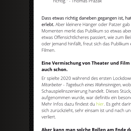
richtig." - Thomas Prazak
Dass etwas richtig daneben gegangen ist, ha
erlebt.
Aber kleinere Hänger oder Patzer gab e
Momenten merkt das Publikum so etwas aber
etwas Offensichtlicheres passiert, wie zum Be
oder jemand hinfällt, freut sich das Publikum 
Filmen.
Eine Vermischung von Theater und Film 
auch schon.
Er spielte 2020 während des ersten Lockdown
Mitarbeiter - Tagebuch eines Wahnsinnigen
, wob
Schauspielinszenierung handelt. Dieses Stüc
aufgenommen wurde, war definitiv ein besond
Mehr Infos dazu findest du
hier
. Es geht dar
sich zurückzieht, sehr einsam ist und nach u
verliert.
Aber kann man solche Rollen am Ende d