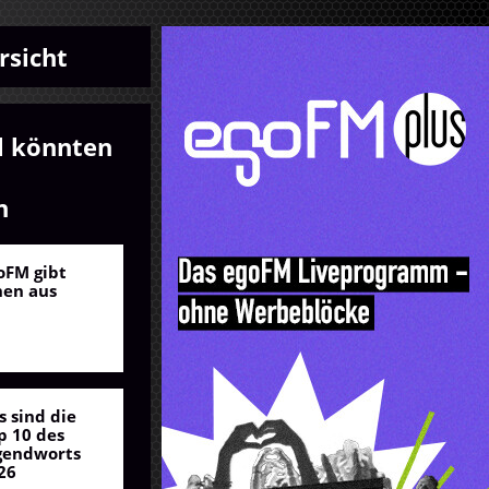
rsicht
l könnten
n
oFM gibt
nen aus
s sind die
p 10 des
gendworts
26