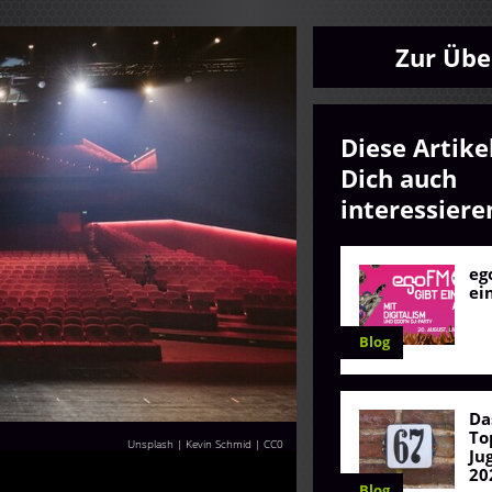
Zur Übe
Diese Artike
Dich auch
interessiere
eg
ei
Blog
Da
To
Unsplash | Kevin Schmid
|
CC0
Ju
20
Blog