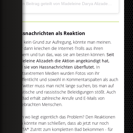
Ein Beitrag geteilt von Madeleine Darya Alizadeh (@dariadaria)
Hassnachrichten als Reaktion
Alles kein Grund zur Aufregung, könnte man meinen.
Aber dann kriechen die Internet-Trolls aus ihren
Löchern und tun das, was sie am besten können.
Seit
Madeleine Alizadeh die Aktion angekündigt hat,
wird sie von Hassnachrichten überflutet.
In
rechtsextremen Medien wurden Fotos von ihr
veröffentlicht und sowohl in Kommentarspalten als auch
auf Twitter muss man nicht lange suchen, bis man auf
sexistische und rassistische Beleidigungen stößt. Auch
das Bad erhält zahlreiche Anrufe und E-Mails von
aufgebrachten Menschen.
Doch wo liegt eigentlich das Problem? Den Reaktionen
nach könnte man schließen, dass ab jetzt nur noch
FLINTA* Zutritt zum kompletten Bad bekommen - für