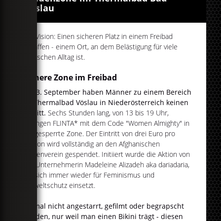
Vöslau
Die Vision: Einen sicheren Platz in einem Freibad
schaffen - einem Ort, an dem Belästigung für viele
Menschen Alltag ist.
Sichere Zone im Freibad
Am 3. September haben Männer zu einem Bereich
im Thermalbad Vöslau in Niederösterreich keinen
Zutritt.
Sechs Stunden lang, von 13 bis 19 Uhr,
gelangen FLINTA* mit dem Code "Women Almighty" in
die gesperrte Zone. Der Eintritt von drei Euro pro
Person wird vollständig an den Afghanischen
Frauenverein gespendet. Initiiert wurde die Aktion von
der Unternehmerin Madeleine Alizadeh aka dariadaria,
die sich immer wieder für Feminismus und
Umweltschutz einsetzt.
Einmal nicht angestarrt, gefilmt oder begrapscht
werden, nur weil man einen Bikini trägt - diesen