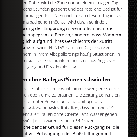
immer. Dabei wird die Zone nur an einem einzigen Tag
für sechs Stunden gesperrt und das restliche Bad ist für
alle normal geöffnet. Niemand, der an diesem Tag in das
Thermalbad gehen möchte, wird daran gehindert.
Ursprung der Empörung ist vermutlich nicht der
kleine abgegrenzte Bereich, sondern, dass Männern
lediglich aufgrund ihres Geschlechts der Zutritt
verweigert wird.
FLINTA* haben im Gegensatz zu
Männern in ihrem Alltag allerdings häufig Situationen, in
denen sie sich einschränken müssen - aus Angst vor
Belästigung und Diskriminierung.
Oben ohne-Badegäst*innen schwinden
Sehr viele fühlen sich unwohl - immer weniger riskieren
es, sich oben ohne zu bräunen. Die Zeitung Le Parisien
berichtet unter Verweis auf eine Umfrage des
Meinungsforschungsinstituts Ifob, dass nur noch 19
Prozent aller Frauen ohne Oberteil ans Wasser gehen.
Vor zwölf Jahren waren es noch 34 Prozent.
Entscheidender Grund für diesen Rückgang sei die
Furcht vor Belästigung oder Bloßstellungen mit