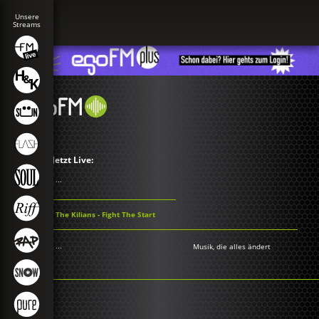
Jetzt Live:
...
The Kilians - Fight The Start
...
Musik, die alles ändert