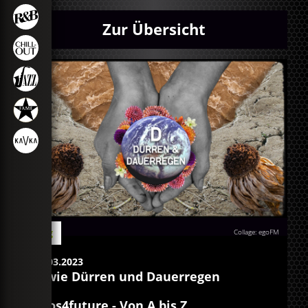
Zur Übersicht
Blog
Collage: egoFM
17.03.2023
D wie Dürren und Dauerregen
egos4future - Von A bis Z