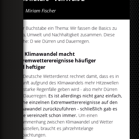
Von
Miriam Fischer
Jeder Buchstabe ein Thema: Wir fassen die Basics zu
Klima, Umwelt und Nachhaltigkeit zusammen. Diese
Woche: D wie Dürren und Dauerregen.
Der Klimawandel macht
Extremwetterereignisse häufiger
und heftiger
Der Deutsche Wetterdienst rechnet damit, dass es in
Zukunft aufgrund des Klimawandels mehr Hitzewellen
und starke Regenfälle geben wird - also mehr Dürren
und Dauerregen.
Es ist allerdings nicht ganz einfach,
solche einzelnen Extremwetterereignisse auf den
Klimawandel zurückzuführen - schließlich gab es
diese vereinzelt schon immer.
Um einen
Zusammenhang zwischen Klimawandel und Wetter
herzustellen, braucht es jahrzehntelange
Beobachtungen.