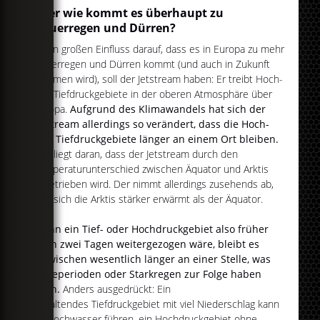
Aber wie kommt es überhaupt zu
Dauerregen und Dürren?
Einen großen Einfluss darauf, dass es in Europa zu mehr
Dauerregen und Dürren kommt (und auch in Zukunft
kommen wird), soll der Jetstream haben: Er treibt Hoch-
und Tiefdruckgebiete in der oberen Atmosphäre über
Europa.
Aufgrund des Klimawandels hat sich der
Jetstream allerdings so verändert, dass die Hoch-
und Tiefdruckgebiete länger an einem Ort bleiben.
Das liegt daran, dass der Jetstream durch den
Temperaturunterschied zwischen Äquator und Arktis
angetrieben wird. Der nimmt allerdings zusehends ab,
weil sich die Arktis stärker erwärmt als der Äquator.
Wenn ein Tief- oder Hochdruckgebiet also früher
nach zwei Tagen weitergezogen wäre, bleibt es
inzwischen wesentlich länger an einer Stelle, was
Hitzeperioden oder Starkregen zur Folge haben
kann.
Anders ausgedrückt: Ein
anhaltendes Tiefdruckgebiet mit viel Niederschlag kann
zu Hochwasser führen, ein Hochdruckgebiet ohne