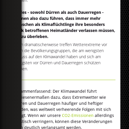
können.
Beides - sowohl Dürren als auch Dauerregen -
können also dazu führen, dass immer mehr
Menschen als Klimaflüchtlinge ihre besonders
stark betroffenen Heimatländer verlassen müssen,
um zu überleben.
Denn dramatischerweise treffen Wetterextreme vor
allem die Bevölkerungsgruppen, die am wenigsten
Einfluss auf den Klimawandel haben und sich am
wenigsten vor Dürren und Dauerregen schützen
können.
Zusammenfassend: Der Klimawandel führt
bewiesenermaßen dazu, dass Extremwetter wie
Dürren und Dauerregen häufiger und heftiger
werden, was weltweit verheerende Folgen mit sich
bringt. Wenn wir unsere
CO2-Emissionen
allerdings
drastisch verringern, können diese Veränderungen
noch deutlich verlangsamt werden.