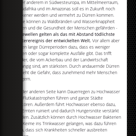
Unter anderem in Südwesteuropa, im Mittelmeerraum,
in Südafrika und im Amazonas soll es in Zukunft noch
trockener werden und vermehrt zu Dürren kommen.
Diese können zu Waldbränden und Wasserknappheit
führen und die Gesundheit der Menschen gefährden -
Hitzewellen gelten als das mit Abstand tödlichste
Wetterereignis der entwickelten Welt.
Vor allem aber
führen lange Dürreperioden dazu, dass es weniger
Ernten oder sogar komplette Ausfälle gibt. Das trifft
Länder, die vom Ackerbau und der Landwirtschaft
abhängig sind, am stärksten. Durch andauernde Dürren
besteht die Gefahr, dass zunehmend mehr Menschen
hungern.
Auf der anderen Seite kann Dauerregen zu Hochwasser
und Flutkatastrophen führen und ganze Städte
zerstören. Außerdem führt Hochwasser ebenso dazu,
das Ernten ruiniert und dadurch Hungersnöte verstärkt
werden. Zusätzlich können durch Hochwasser Bakterien
und Keime ins Trinkwasser gelangen, was dazu führen
kann, dass sich Krankheiten schneller ausbreiten