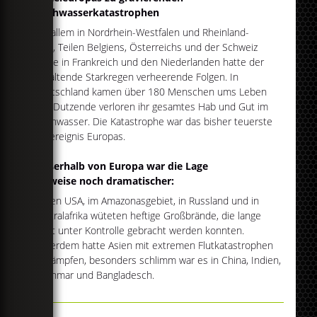
Hochwasserkatastrophen
Vor allem in Nordrhein-Westfalen und Rheinland-
Pfalz, Teilen Belgiens, Österreichs und der Schweiz
sowie in Frankreich und den Niederlanden hatte der
anhaltende Starkregen verheerende Folgen. In
Deutschland kamen über 180 Menschen ums Leben
und Dutzende verloren ihr gesamtes Hab und Gut im
Hochwasser. Die Katastrophe war das bisher teuerste
Flutereignis Europas.
Außerhalb von Europa war die Lage
teilweise noch dramatischer:
In den USA, im Amazonasgebiet, in Russland und in
Zentralafrika wüteten heftige Großbrände, die lange
nicht unter Kontrolle gebracht werden konnten.
Außerdem hatte Asien mit extremen Flutkatastrophen
zu kämpfen, besonders schlimm war es in China, Indien,
Myanmar und Bangladesch.