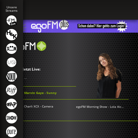
Jetzt Live:
...
Marvin Gaye - Sunny
Charli XCX - Camera
egoFM Morning Show
-
Lola Aichner