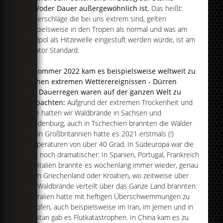
und/oder Dauer außergewöhnlich ist.
Das heißt:
Niederschläge die bei uns extrem sind, gelten
beispielsweise in den Tropen als normal und was am
Nordpol als Hitzewelle eingestuft werden würde, ist am
Äquator Standard.
Im Sommer 2022 kam es beispielsweise weltweit zu
solchen extremen Wetterereignissen - Dürren
und Dauerregen waren auf der ganzen Welt zu
beobachten:
Aufgrund der extremen Trockenheit und
Hitze hatten wir Waldbrände in Sachsen und
Brandenburg, auch in Tschechien brannten die Wälder
und in Großbritannien hatte es 2021 erstmals (!)
Temperaturen von über 40 Grad. In Südeuropa war die
Lage noch dramatischer: In Spanien, Portugal, Frankreich
und Italien brannte es wochenlang immer wieder, genau
wie in Griechenland oder Kroatien, wo zeitweise über
100 Waldbrände verteilt über das Ganze Land brannten.
Australien hatte mit heftigen Überschwemmungen zu
kämpfen, auch beispielsweise im Iran, im Jemen und in
Pakistan gab es Flutkatastrophen. In China kam es zu