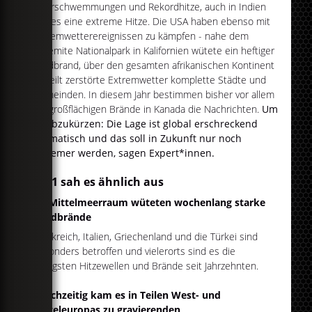
Überschwemmungen und Rekordhitze, auch in Indien
gab es eine extreme Hitze. Die USA haben ebenso mit
Extremwetterereignissen zu kämpfen - nahe dem
Yosemite Nationalpark in Kalifornien wütete ein heftiger
Waldbrand, über den gesamten afrikanischen Kontinent
verteilt zerstörte Extremwetter komplette Städte und
Gemeinden. In diesem Jahr bestimmen bisher vor allem
die großflächigen Brände in Kanada die Nachrichten.
Um
es abzukürzen: Die Lage ist global erschreckend
dramatisch und das soll in Zukunft nur noch
extremer werden, sagen Expert*innen.
2021 sah es ähnlich aus
Im Mittelmeerraum wüteten wochenlang starke
Waldbrände
Frankreich, Italien, Griechenland und die Türkei sind
besonders betroffen und vielerorts sind es die
heftigsten Hitzewellen und Brände seit Jahrzehnten.
Gleichzeitig kam es in Teilen West- und
Mitteleuropas zu gravierenden