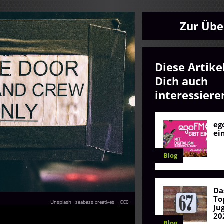
Zur Übe
Diese Artike
Dich auch
interessiere
eg
ei
Blog
Da
To
Unsplash |seabass creatives
|
CC0
Ju
20
Blog