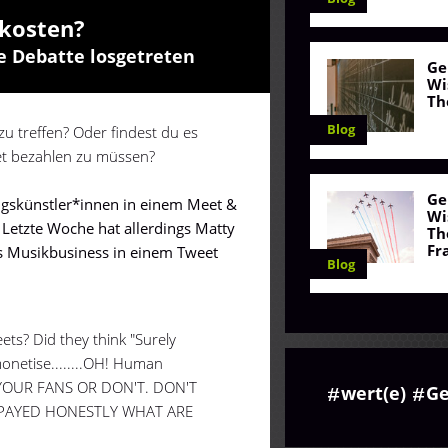
 kosten?
e Debatte losgetreten
Ge
Wi
Th
Blog
 zu treffen? Oder findest du es
eet bezahlen zu müssen?
Ge
ngskünstler*innen in einem Meet &
Wi
. Letzte Woche hat allerdings Matty
Th
Fr
s Musikbusiness in einem Tweet
Blog
ts? Did they think "Surely
onetise........OH! Human
ET YOUR FANS OR DON'T. DON'T
wert(e)
Ge
 PAYED HONESTLY WHAT ARE