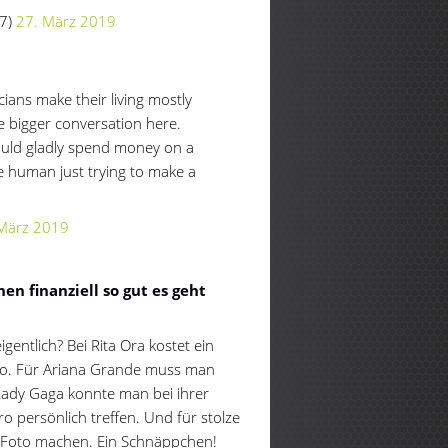
07)
27. März 2019
cians make their living mostly
he bigger conversation here.
ould gladly spend money on a
e human just trying to make a
 März 2019
n finanziell so gut es geht
ntlich? Bei Rita Ora kostet ein
uro. Für Ariana Grande muss man
Lady Gaga konnte man bei ihrer
o persönlich treffen. Und für stolze
n Foto machen. Ein Schnäppchen!