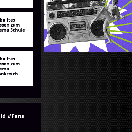
balltes
ssen zum
ema Schule
balltes
ssen zum
ema
ankreich
ld
Fans