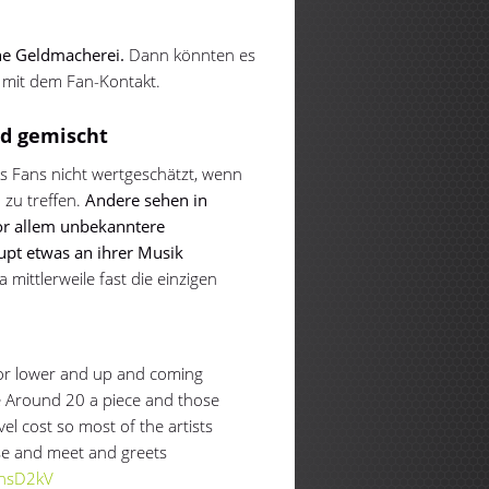
ine Geldmacherei.
Dann könnten es
n mit dem Fan-Kontakt.
nd gemischt
ls Fans nicht wertgeschätzt, wenn
 zu treffen.
Andere sehen in
or allem unbekanntere
aupt etwas an ihrer Musik
mittlerweile fast die einzigen
for lower and up and coming
re Around 20 a piece and those
vel cost so most of the artists
e and meet and greets
InhsD2kV