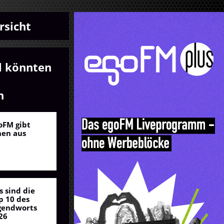
rsicht
l könnten
n
oFM gibt
nen aus
s sind die
p 10 des
gendworts
26