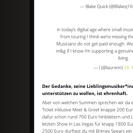
— Blake Quick (@Blakeq1
in today’s digital age where small musi
from touring I think we’re missing t
Musicians do not get paid enough. W
m&g if I know I’m supporting a genuin
living.
— l (@laurxnn)
28.
Der Gedanke, seine Lieblingsmusiker*inne
unterstützen zu wollen, ist ehrenhaft.
Aber von welchen Summen sprechen wir da eige
Ticket inklusive Meet & Greet knappe 200 E
dafür schon rund 700 Euro hinblättern und 
letzten Show in Las Vegas für knapp 1800 Eur
2500 Euro dürftest du mit Britney Spears ei