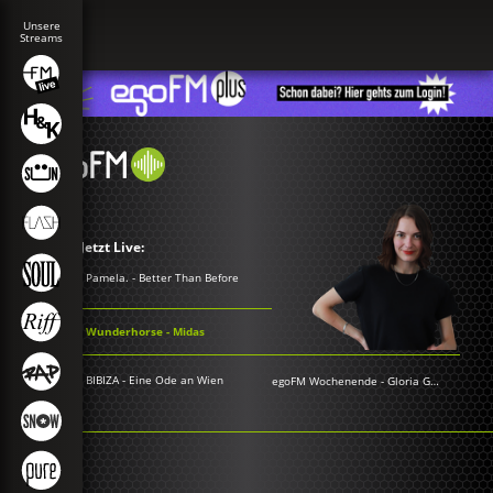
Jetzt Live:
Pamela. - Better Than Before
Wunderhorse - Midas
BIBIZA - Eine Ode an Wien
egoFM Wochenende
-
Gloria Grünwald