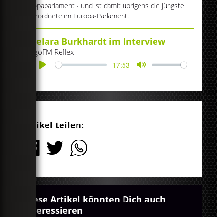
Europaparlament - und ist damit übrigens die jüngste
Abgeordnete im Europa-Parlament.
Delara Burkhardt im Interview
egoFM Reflex
-17:53
Play
Mute
Artikel teilen:
Diese Artikel könnten Dich auch
interessieren