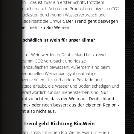
halten – das ist zwar ein erster Schritt, trotzdem
verursachen auch Anbau und Produktion einiges an CO2
und belasten durch hohen Wasserverbrauch und
Pestizideinsatz die Umwelt.
Der Trend geht deswegen
immer mehr zu Bio-Weinen.
Wie schädlich ist Wein für unser Klima?
Pro Liter Wein werden in Deutschland bis zu zwei
Kilogramm CO2 verursacht und riesige
Weinanbauflächen bewässert. Außerdem sind beim
konventionellen Weinanbau glyphosathaltige
Pflanzenschutzmittel und andere Pestizide und
Herbizide erlaubt, die Wasser und Boden schädigen und
mitverantwortlich für das Bienensterben sind.
Nur
darauf zu achten, dass der Wein aus Deutschland
kommt - oder noch besser: aus der eigenen Region -
reicht also nicht aus.
Der Trend geht Richtung Bio-Wein
Verhältnismäßig machen Bio-Weine zwar nur einen