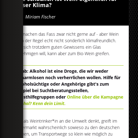
unser Klima?
Von
Miriam Fischer
Wir machen das Fass zwar nicht gerne auf - aber Wein
ist in der Regel echt nicht sonderlich klimafreundlich.
Wer sich trotzdem guten Gewissens ein Glas
genehmigen will, kann aber zum Bio-Wein greifen.
Vorab: Alkohol ist eine Droge, die wir weder
verharmlosen noch verherrlichen wollen. Hilfe für
Alkoholsüchtige oder Angehörige gibt's zum
Beispiel bei Suchtberatungsstellen,
Selbsthilfegruppen oder
Online über die Kampagne
Alkohol? Kenn dein Limit.
Wer als Weintrinker*in an die Umwelt denkt, greift im
Supermarkt wahrscheinlich sowieso zu den deutschen
Weinen, um Transportwege so klein wie möglich zu