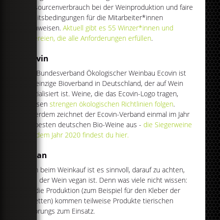
Ressourcenverbrauch bei der Weinproduktion und faire
Arbeitsbedingungen für die Mitarbeiter*innen
nachweisen.
Aktuell gibt es 55 Winzer*innen und
Kellereien, die alle Anforderungen erfüllen
.
Ecovin
Der Bundesverband Ökologischer Weinbau Ecovin ist
der einzige Bioverband in Deutschland, der auf Wein
spezialisiert ist. Weine, die das Ecovin-Logo tragen,
müssen
strengen ökologischen Richtlinien folgen
.
Außerdem zeichnet der Ecovin-Verband einmal im Jahr
die besten deutschen Bio-Weine aus -
die Siegerweine
aus dem Jahr 2020 findest du hier.
Vegan
Auch beim Weinkauf ist es sinnvoll, darauf zu achten,
dass der Wein vegan ist. Denn was viele nicht wissen:
Für die Produktion (zum Beispiel für den Kleber der
Etiketten) kommen teilweise Produkte tierischen
Ursprungs zum Einsatz.