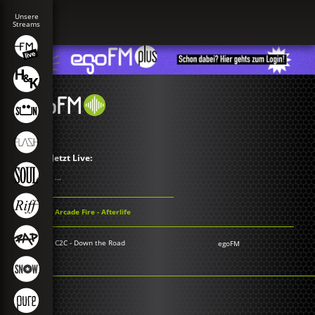
Jetzt Live:
...
Arcade Fire - Afterlife
C2C - Down the Road
egoFM