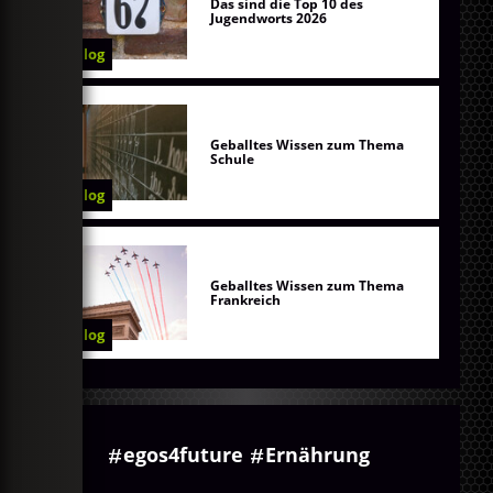
Das sind die Top 10 des
Jugendworts 2026
Blog
Geballtes Wissen zum Thema
Schule
Blog
Geballtes Wissen zum Thema
Frankreich
Blog
egos4future
Ernährung