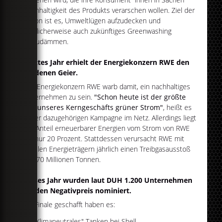
Nachhaltigkeit des Produkts verarschen wollen. Ziel der
Aktion ist es, Umweltlügen aufzudecken und
möglicherweise auch zukünftiges Greenwashing
einzudämmen.
Letztes Jahr erhielt der Energiekonzern RWE den
Goldenen Geier.
Der Energiekonzern RWE warb damit, ein nachhaltiges
Unternehmen zu sein.
"Schon heute ist der größte
Teil unseres Kerngeschäfts grüner Strom"
, heißt es
in der dazugehörigen Kampagne im Netz. Allerdings liegt
der Anteil erneuerbarer Energien vom Strom von RWE
bei nur 20 Prozent. Stattdessen verursacht RWE mit
fossilen Energieträgern jährlich einen Treibgasausstoß
von 70 Millionen Tonnen.
Dieses Jahr wurden laut DUH 1.200 Unternehmen
für den Negativpreis nominiert.
Ins Finale geschafft haben es:
"Klimaneutrales" Tanken bei Shell