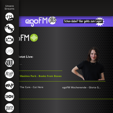
Jetzt Live:
...
Maxïmo Park - Books from Boxes
The Cure - Cut Here
egoFM Wochenende
-
Gloria Grünwald