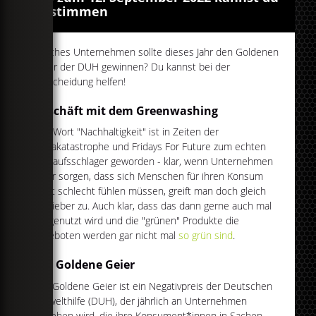
abstimmen
Welches Unternehmen sollte dieses Jahr den Goldenen
Geier der DUH gewinnen? Du kannst bei der
Entscheidung helfen!
Geschäft mit dem Greenwashing
Das Wort "Nachhaltigkeit" ist in Zeiten der
Klimakatastrophe und Fridays For Future zum echten
Verkaufsschlager geworden - klar, wenn Unternehmen
dafür sorgen, dass sich Menschen für ihren Konsum
nicht schlecht fühlen müssen, greift man doch gleich
viel lieber zu. Auch klar, dass das dann gerne auch mal
ausgenutzt wird und die "grünen" Produkte die
angeboten werden gar nicht mal
so grün sind
.
Der Goldene Geier
Der Goldene Geier ist ein Negativpreis der Deutschen
Umwelthilfe (DUH), der jährlich an Unternehmen
verliehen wird, die ihre Konsument*innen in Sachen