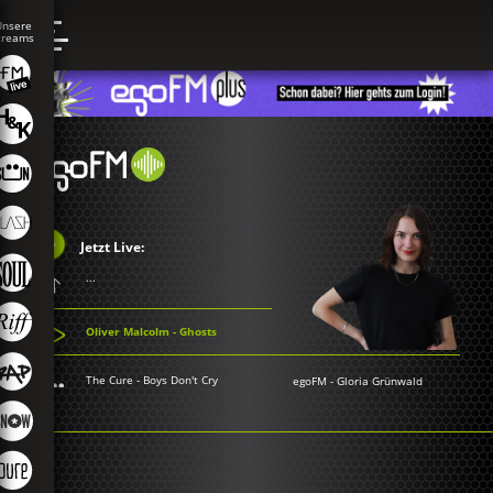
Jetzt Live:
...
Oliver Malcolm - Ghosts
The Cure - Boys Don't Cry
egoFM
-
Gloria Grünwald