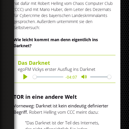
hat dafür mit Robert Helling vom Chaos Computer Club
(CCC) und mit Mario Huber, dem Leiter des Dezernats
für Cybercrime des bayerischen Landeskriminalamts
gesprochen. Außerdem unternimmt sie den
Selbstversuch:
Wie leicht kommt man denn eigentlich ins
Darknet?
Das Darknet
egoFM Vickys erster Ausflug ins Darknet
-04:07
Play
Mute
TOR in eine andere Welt
Vorneweg: Darknet ist kein eindeutig definierter
Begriff.
Robert Helling vom CCC meint dazu:
"Das Darknet ist der Teil des Internets,
der nicht offensichtlich für jeden