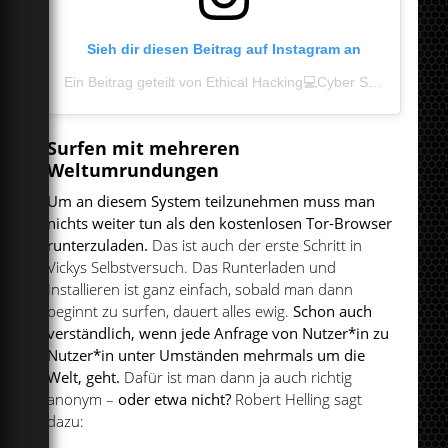
Sieh dir diesen Beitrag auf Instagram an
Ein Beitrag geteilt von Ethical Hacking💻Cyber Security (@crazy.techgo)
Surfen mit mehreren
Weltumrundungen
Um an diesem System teilzunehmen muss man
nichts weiter tun als den kostenlosen Tor-Browser
runterzuladen.
Das ist auch der erste Schritt in
Vickys Selbstversuch. Das Runterladen und
Installieren ist ganz einfach, sobald man dann
beginnt zu surfen, dauert alles ewig.
Schon auch
verständlich, wenn jede Anfrage von Nutzer*in zu
Nutzer*in unter Umständen mehrmals um die
Welt, geht.
Dafür ist man dann ja auch richtig
anonym –
oder etwa nicht?
Robert Helling sagt
dazu: