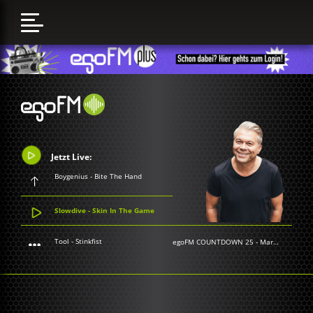
Jetzt Live:
Boygenius - Bite The Hand
Slowdive - Skin In The Game
Tool - Stinkfist
egoFM COUNTDOWN 25
-
Markus Kavka