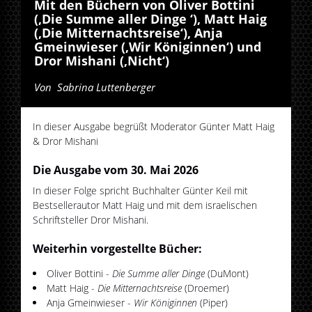
Mit den Büchern von Oliver Bottini
(‚Die Summe aller Dinge ‘), Matt Haig
(‚Die Mitternachtsreise‘), Anja
Gmeinwieser (‚Wir Königinnen‘) und
Dror Mishani (‚Nicht‘)
Von
Sabrina Luttenberger
In dieser Ausgabe begrüßt Moderator Günter Matt Haig
& Dror Mishani
Die Ausgabe vom 30. Mai 2026
In dieser Folge spricht Buchhalter Günter Keil mit
Bestsellerautor Matt Haig und mit dem israelischen
Schriftsteller Dror Mishani.
Weiterhin vorgestellte Bücher:
Oliver Bottini -
Die Summe aller Dinge
(DuMont)
Matt Haig -
Die Mitternachtsreise
(Droemer)
Anja Gmeinwieser -
Wir Königinnen
(Piper)