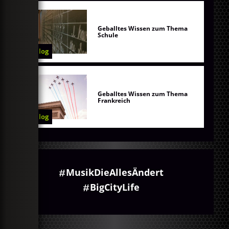
Geballtes Wissen zum Thema
Schule
Blog
Geballtes Wissen zum Thema
Frankreich
Blog
MusikDieAllesÄndert
BigCityLife