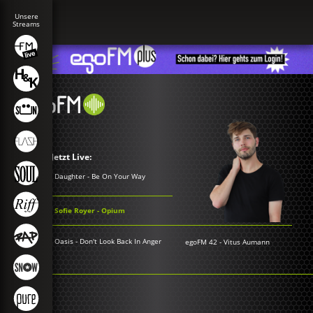
Jetzt Live:
Daughter - Be On Your Way
Sofie Royer - Opium
Oasis - Don't Look Back In Anger
egoFM 42
-
Vitus Aumann