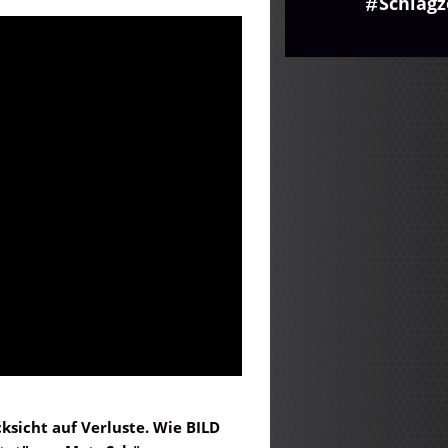
Schlagz
ksicht auf Verluste. Wie BILD