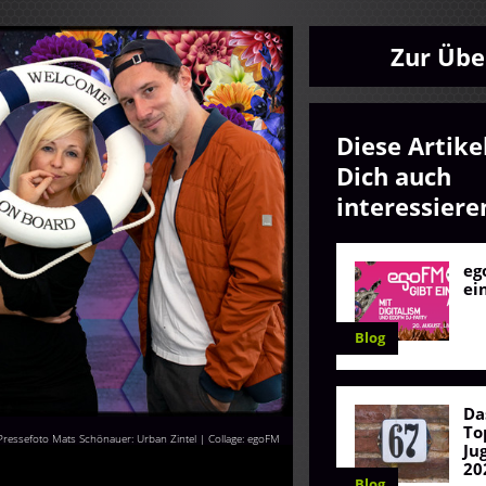
Zur Übe
Diese Artike
Dich auch
interessiere
eg
ei
Blog
Da
To
Pressefoto Mats Schönauer: Urban Zintel | Collage: egoFM
Ju
20
Blog