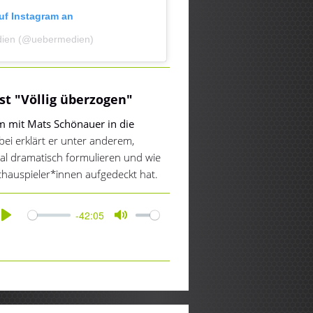
auf Instagram an
medien (@uebermedien)
t "Völlig überzogen"
 mit Mats Schönauer in die
ei erklärt er unter anderem,
mal dramatisch formulieren und wie
chauspieler*innen aufgedeckt hat.
-42:05
Play
Mute