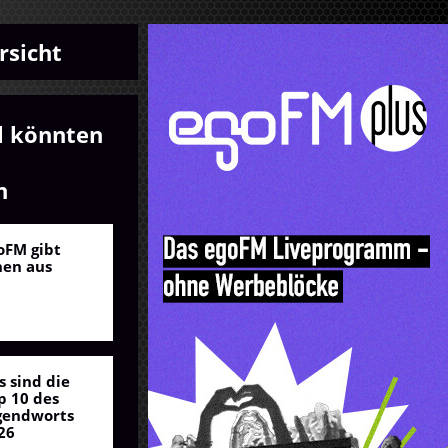
rsicht
l könnten
n
oFM gibt
nen aus
s sind die
p 10 des
gendworts
26