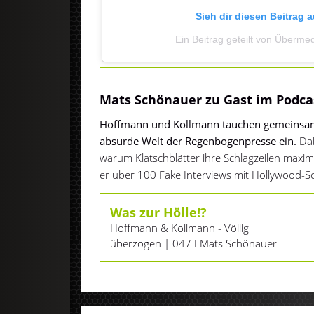
Sieh dir diesen Beitrag 
Ein Beitrag geteilt von Über
Mats Schönauer zu Gast im Podcas
Hoffmann und Kollmann tauchen gemeinsam
absurde Welt der Regenbogenpresse ein.
Dab
warum Klatschblätter ihre Schlagzeilen maxi
er über 100 Fake Interviews mit Hollywood-S
Was zur Hölle!?
Hoffmann & Kollmann - Völlig
überzogen | 047 I Mats Schönauer