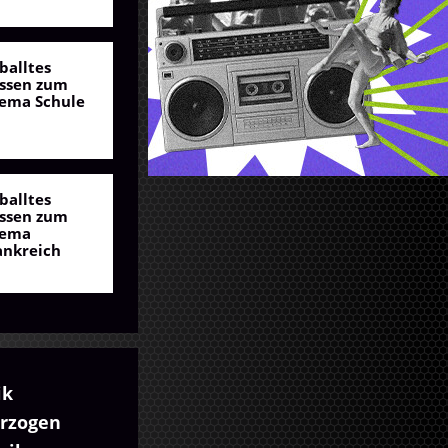
balltes
ssen zum
ema Schule
balltes
ssen zum
ema
ankreich
ik
erzogen