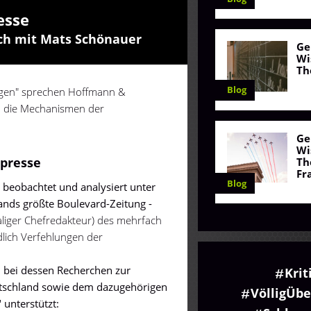
esse
ch mit Mats Schönauer
Ge
Wi
Th
Blog
zogen" sprechen Hoffmann &
en die Mechanismen der
Ge
Wi
presse
Th
Fr
Blog
d beobachtet und analysiert unter
ands größte Boulevard-Zeitung -
liger Chefredakteur) des mehrfach
lich Verfehlungen der
 bei dessen Recherchen zur
Krit
tschland sowie dem dazugehörigen
VölligÜb
 unterstützt: