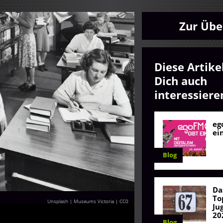
Zur Übe
Diese Artike
Dich auch
interessiere
eg
ei
Blog
Da
To
Unsplash | Museums Victoria
|
CC0
Ju
20
Blog