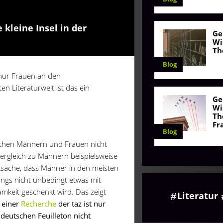
kleine Insel in der
Ge
Wi
Th
Blog
nur Frauen an den
n Literaturwelt ist das ein
Ge
Wi
Th
Fr
Blog
wischen Männern und Frauen nicht
Vergleich zu Männern beispielsweise
tsache, dass Männer in den meisten
dings nicht unbedingt etwas mit
mkeit geschenkt wird. Das zeigt
Literatur
 einer
Recherche
der taz ist nur
deutschen Feuilleton nicht