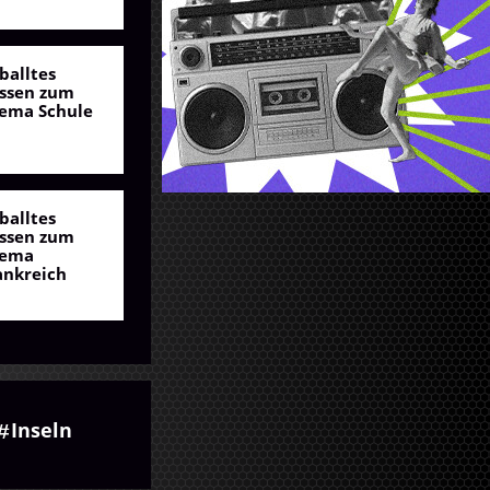
balltes
ssen zum
ema Schule
balltes
ssen zum
ema
ankreich
Inseln