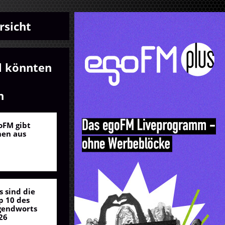
rsicht
l könnten
n
oFM gibt
nen aus
s sind die
p 10 des
gendworts
26