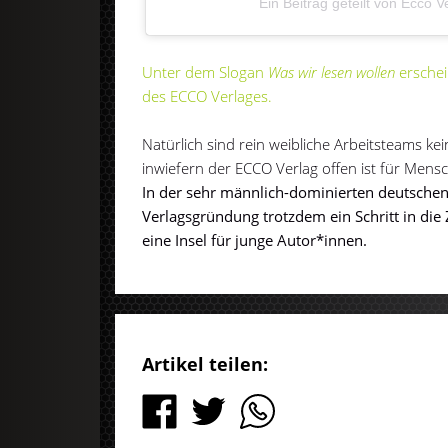
Ein Beitrag geteilt von Ecco 
Unter dem Slogan
Was wir lesen wollen
erschei
des ECCO Verlages.
Natürlich sind rein weibliche Arbeitsteams kein 
inwiefern der ECCO Verlag offen ist für Mens
In der sehr männlich-dominierten deutschen 
Verlagsgründung trotzdem ein Schritt in die
eine Insel für junge Autor*innen.
Artikel teilen: