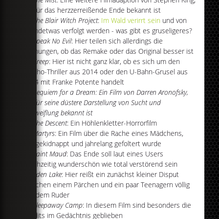
die für das herzzerreißende Ende bekannt ist
The Blair Witch Project
:
Im Wald verirrt sein
und von
irgendetwas verfolgt werden - was gibt es gruseligeres?
Speak No Evil
: Hier teilen sich allerdings die
Meinungen, ob das Remake oder das Original besser ist
Creep
: Hier ist nicht ganz klar, ob es sich um den
Psycho-Thriller aus 2014 oder den U-Bahn-Grusel aus
2004 mit Franke Potente handelt
Requiem for a Dream: Ein Film von Darren Aronofsky,
der für seine düstere Darstellung von Sucht und
Verzweiflung bekannt ist
The Descent
: Ein Höhlenkletter-Horrorfilm
Martyrs
: Ein Film über die Rache eines Mädchens,
das gekidnappt und jahrelang gefoltert wurde
Saint Maud
: Das Ende soll laut eines Users
gleichzeitig wunderschön wie total verstörend sein
Eden Lake
: Hier reißt ein zunächst kleiner Disput
zwischen einem Pärchen und ein paar Teenagern völlig
aus dem Ruder
Sleepaway Camp
: In diesem Film sind besonders die
Credits im Gedächtnis geblieben