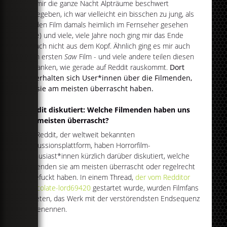
hat mir die ganze Nacht Alpträume beschwert
(zugegeben, ich war vielleicht ein bisschen zu jung, als
ich den Film damals heimlich im Fernseher gesehen
habe) und viele, viele Jahre noch ging mir das Ende
einfach nicht aus dem Kopf. Ähnlich ging es mir auch
beim ersten
Saw
Film - und viele andere teilen diesen
Gedanken, wie gerade auf Reddit rauskommt.
Dort
unterhalten sich User*innen über die Filmenden,
die sie am meisten überrascht haben.
Reddit diskutiert: Welche Filmenden haben uns
am meisten überrascht?
Auf Reddit, der weltweit bekannten
Diskussionsplattform, haben Horrorfilm-
Enthusiast*innen kürzlich darüber diskutiert, welche
Filmenden sie am meisten überrascht oder regelrecht
abgefuckt haben. In einem Thread,
der vom Redditor
Chocolate-lord69420
gestartet wurde, wurden Filmfans
gebeten, das Werk mit der verstörendsten Endsequenz
zu benennen.