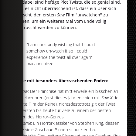
Mit dabei sind heftige Plot Twists, die so genial sind,
dass es nicht überraschend ist, dass ein User sich
wünscht, den ersten
Saw
Film "unwatchen" zu
können, um ein weiteres Mal vom Ende völlig
überrascht werden zu können:
"I am constantly wishing that I could
somehow un-watch it so I could
experience the twist all over again" -
macannchieze
Filme mit besonders überraschenden Enden:
Saw
: Der Franchise hat mittlerweile ein bisschen an
Grusel verloren (erst dieses Jahr erschien mit
Saw X
der
zehnte Film der Reihe), nichtsdestotrotz gilt der Twist
des ersten bis heute für viele zu einem der besten
Enden des Horror-Genres
Carrie
: Ein Horrorklassiker von Stephen King, dessen
Ende viele Zuschauer*innen schockiert hat
The Mist
: Eine weitere Filmadaption von Stephen King,