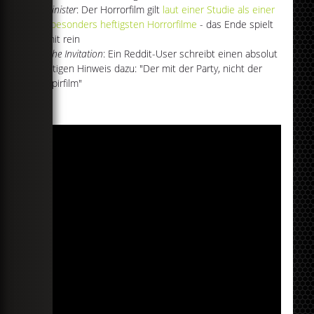
Sinister
: Der Horrorfilm gilt
laut einer Studie als einer
der besonders heftigsten Horrorfilme
- das Ende spielt
da mit rein
The Invitation
: Ein Reddit-User schreibt einen absolut
wichtigen Hinweis dazu: "Der mit der Party, nicht der
Vampirfilm"