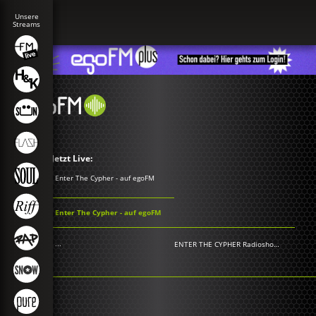
Jetzt Live:
Enter The Cypher - auf egoFM
Enter The Cypher - auf egoFM
...
ENTER THE CYPHER Radioshow
-
Various A