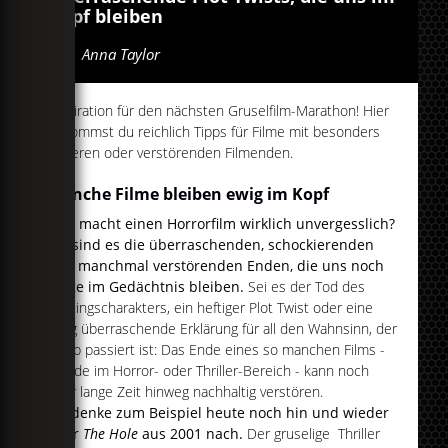
Kopf bleiben
Von
Anna Taylor
Inspiration für den nächsten Gruselfilm-Marathon! Hier
bekommst du reichlich Tipps für Filme mit besonders
cleveren oder verstörenden Filmenden.
Manche Filme bleiben ewig im Kopf
Was macht einen Horrorfilm wirklich unvergesslich?
Oft sind es die überraschenden, schockierenden
und manchmal verstörenden Enden, die uns noch
lange im Gedächtnis bleiben.
Sei es der Tod des
Lieblingscharakters, ein heftiger Plot Twist oder eine
völlig überraschende Erklärung für all den Wahnsinn, der
vorab passiert ist: Das Ende eines so manchen Films -
gerade im Horror- oder Thriller-Bereich - kann noch
über lange Zeit hinweg nachhaltig verstören.
Ich denke zum Beispiel heute noch hin und wieder
über
The Hole
aus 2001 nach.
Der gruselige Thriller