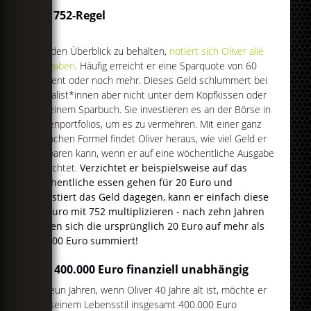
Die 752-Regel
Um den Überblick zu behalten,
notiert sich Oliver alle
Ausgaben
. Häufig erreicht er eine Sparquote von 60
Prozent oder noch mehr. Dieses Geld schlummert bei
Frugalist*innen aber nicht unter dem Kopfkissen oder
auf einem Sparbuch. Sie investieren es an der Börse in
Aktienportfolios, um es zu vermehren. Mit einer ganz
einfachen Formel findet Oliver heraus, wie viel Geld er
ansparen kann, wenn er auf eine wöchentliche Ausgabe
verzichtet.
Verzichtet er beispielsweise auf das
wöchentliche essen gehen für 20 Euro und
investiert das Geld dagegen, kann er einfach diese
20 Euro mit 752 multiplizieren - nach zehn Jahren
haben sich die ursprünglich 20 Euro auf mehr als
15.000 Euro summiert!
Mit 400.000 Euro finanziell unabhängig
In neun Jahren, wenn Oliver 40 Jahre alt ist, möchte er
mit seinem Lebensstil insgesamt 400.000 Euro