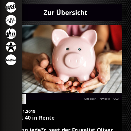
Zur Übersicht
Blog
Unsplash | rawpixel
|
CC0
07.11.2019
Mit 40 in Rente
Kann jede*r, sagt der Frugalist Oliver