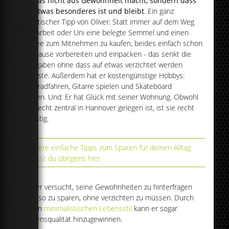
er das nicht aus Gewohnheit macht, sondern dass
es etwas besonderes ist und bleibt
. Ein ganz
praktischer Tipp von Oliver: Statt immer auf dem Weg
zur Arbeit oder Uni eine belegte Semmel und einen
Kaffee zum Mitnehmen zu kaufen, beides einfach schon
zu Hause vorbereiten und einpacken - das senkt die
Ausgaben ohne dass auf etwas verzichtet werden
müsste. Außerdem hat er kostengünstige Hobbys:
Fahrradfahren, Gitarre spielen und Skateboard
fahren. Und: Er hat Glück mit seiner Wohnung. Obwohl
sie recht zentral in Hannover gelegen ist, ist sie recht
günstig.
Weitere einfache Tipps zum Sparen für deinen Alltag
findest du übrigens hier.
Oliver versucht, seine Gewohnheiten zu hinterfragen
und so zu sparen, ohne verzichten zu müssen. Durch
einen
minimalistischen Lebensstil
kann er sogar
Lebensqualität hinzugewinnen.