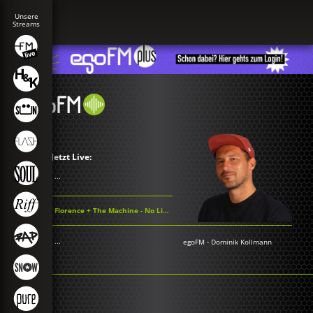
Jetzt Live:
...
Florence + The Machine - No Light, No Light
...
egoFM
-
Dominik Kollmann