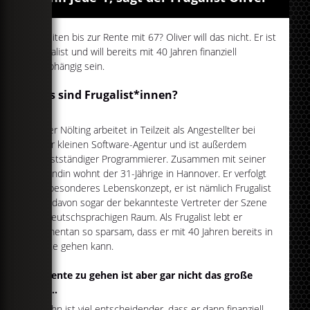
Arbeiten bis zur Rente mit 67? Oliver will das nicht. Er ist
Frugalist und will bereits mit 40 Jahren finanziell
unabhängig sein.
Was sind Frugalist*innen?
Oliver Nölting arbeitet in Teilzeit als Angestellter bei
einer kleinen Software-Agentur und ist außerdem
selbstständiger Programmierer. Zusammen mit seiner
Freundin wohnt der 31-Jährige in Hannover. Er verfolgt
ein besonderes Lebenskonzept, er ist nämlich Frugalist
und davon sogar der bekannteste Vertreter der Szene
im deutschsprachigen Raum. Als Frugalist lebt er
momentan so sparsam, dass er mit 40 Jahren bereits in
Rente gehen kann.
In Rente zu gehen ist aber gar nicht das große
Ziel...
Für ihn ist viel entscheidender, dass er dann finanziell