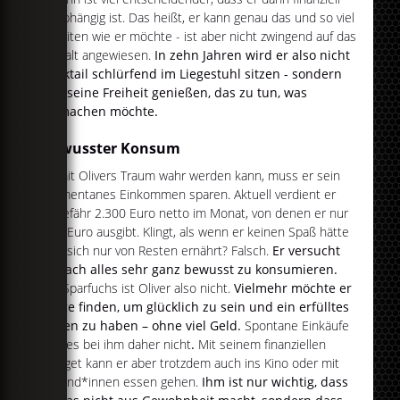
unabhängig ist. Das heißt, er kann genau das und so viel
arbeiten wie er möchte - ist aber nicht zwingend auf das
Gehalt angewiesen.
In zehn Jahren wird er also nicht
Cocktail schlürfend im Liegestuhl sitzen - sondern
nur seine Freiheit genießen, das zu tun, was
er machen möchte.
Bewusster Konsum
Damit Olivers Traum wahr werden kann, muss er sein
momentanes Einkommen sparen. Aktuell verdient er
ungefähr 2.300 Euro netto im Monat, von denen er nur
800 Euro ausgibt. Klingt, als wenn er keinen Spaß hätte
und sich nur von Resten ernährt? Falsch.
Er versucht
einfach alles sehr ganz bewusst zu konsumieren.
Ein Sparfuchs ist Oliver also nicht.
Vielmehr möchte er
Wege finden, um glücklich zu sein und ein erfülltes
Leben zu haben – ohne viel Geld.
Spontane Einkäufe
gibt es bei ihm daher nicht
.
Mit seinem finanziellen
Budget kann er aber trotzdem auch ins Kino oder mit
Freund*innen essen gehen.
Ihm ist nur wichtig, dass