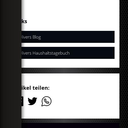
Links
Olivers Blog
Olivers Haushaltstagebuch
Artikel teilen: