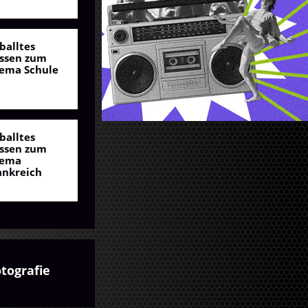
balltes
ssen zum
ema Schule
balltes
ssen zum
ema
ankreich
tografie