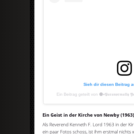
Sieh dir diesen Beitrag 
Ein Beitrag geteilt von ⚫️▪️𝕻𝖆𝖗𝖆𝖓𝖔𝖗𝖒𝖆𝖑𝖑
Ein Geist in der Kirche von Newby (1963
Als Reverend Kenneth F. Lord 1963 in der Ki
ein paar Fotos schoss, ist ihm erstmal nichts 