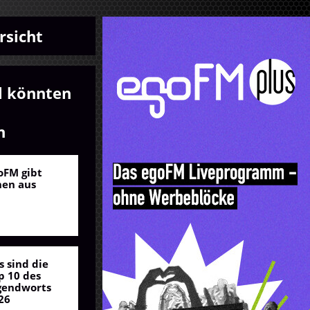
rsicht
l könnten
n
oFM gibt
nen aus
s sind die
p 10 des
gendworts
26