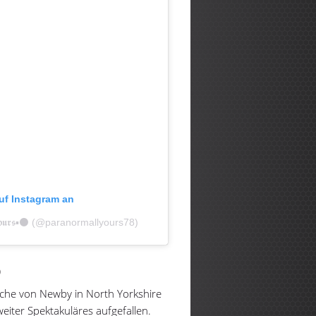
auf Instagram an
𝖞 𝖄𝖔𝖚𝖗𝖘▪️⚫️ (@paranormallyours78)
)
rche von Newby in North Yorkshire
weiter Spektakuläres aufgefallen.