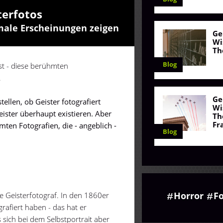
terfotos
rmale Erscheinungen zeigen
Ge
Wi
Th
Blog
ist - diese berühmten
.
Ge
tellen, ob Geister fotografiert
Wi
ister überhaupt existieren. Aber
Th
Fr
ten Fotografien, die - angeblich -
Blog
.
Horror
Fo
le Geisterfotograf. In den 1860er
grafiert haben - das hat er
 sich bei dem Selbstportrait aber