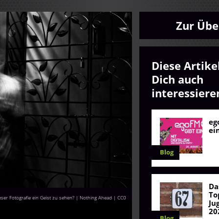
Zur Übe
Diese Artike
Dich auch
interessiere
eg
ei
Blog
Da
To
ieser Fotografie ein Geist zu sehen? | Nothing Ahead
|
CC0
Ju
20
Blog