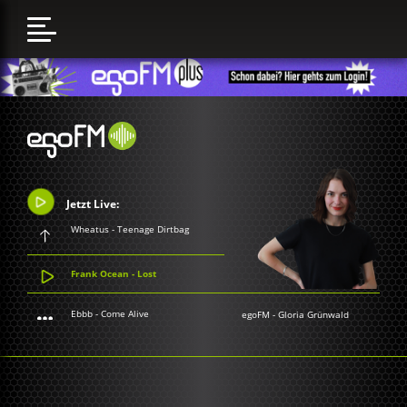
Jetzt Live:
Wheatus - Teenage Dirtbag
Frank Ocean - Lost
Ebbb - Come Alive
egoFM
-
Gloria Grünwald