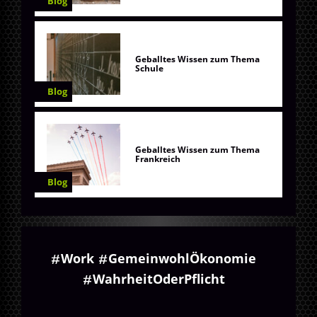
Blog
Geballtes Wissen zum Thema
Schule
Blog
Geballtes Wissen zum Thema
Frankreich
Blog
Work
GemeinwohlÖkonomie
WahrheitOderPflicht