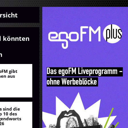
rsicht
l könnten
n
oFM gibt
nen aus
s sind die
p 10 des
gendworts
26