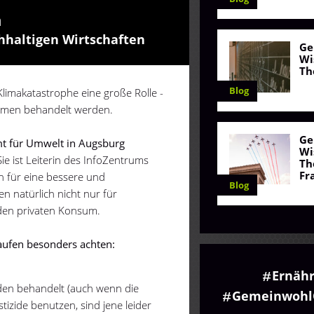
n
hhaltigen Wirtschaften
Ge
Wi
Th
Blog
imakatastrophe eine große Rolle -
ehmen behandelt werden.
Ge
t für Umwelt in Augsburg
Wi
Sie ist Leiterin des InfoZentrums
Th
Fr
en für eine bessere und
Blog
en natürlich nicht nur für
den privaten Konsum.
kaufen besonders achten:
Ernäh
iden behandelt (auch wenn die
Gemeinwohl
izide benutzen, sind jene leider