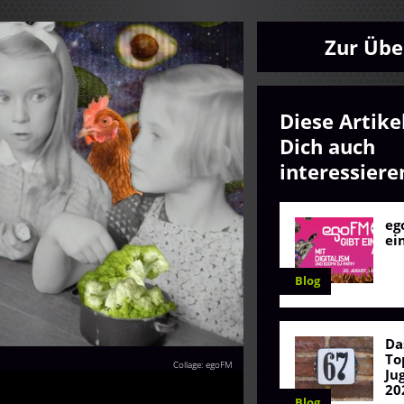
Zur Übe
Diese Artike
Dich auch
interessiere
eg
ei
Blog
Da
To
Collage: egoFM
Ju
20
Blog