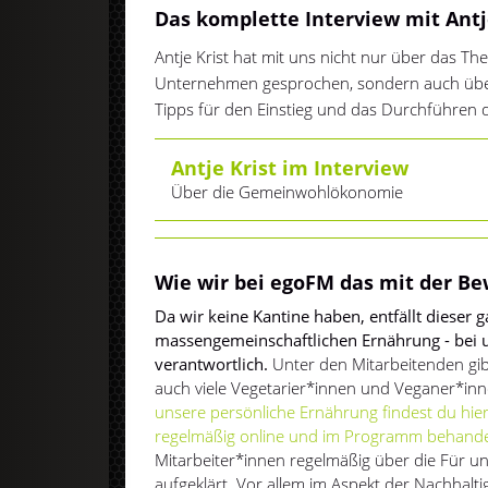
Das komplette Interview mit Antj
Antje Krist hat mit uns nicht nur über das T
Unternehmen gesprochen, sondern auch über 
Tipps für den Einstieg und das Durchführe
Antje Krist im Interview
Über die Gemeinwohlökonomie
Wie wir bei egoFM das mit der B
Da wir keine Kantine haben, entfällt dieser 
massengemeinschaftlichen Ernährung - bei un
verantwortlich.
Unter den Mitarbeitenden gibt
auch viele Vegetarier*innen und Veganer*in
unsere persönliche Ernährung findest du hie
regelmäßig online und im Programm behand
Mitarbeiter*innen regelmäßig über die Für u
aufgeklärt. Vor allem im Aspekt der Nachhalt