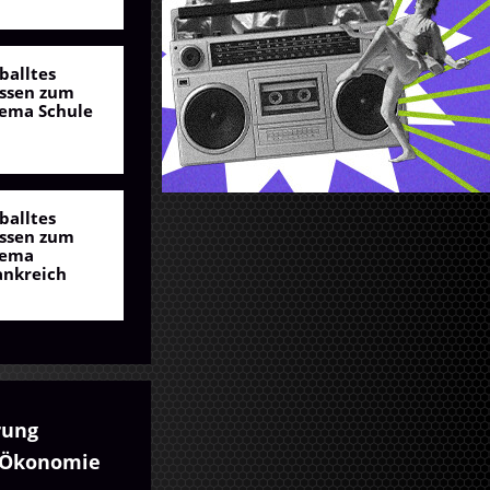
balltes
ssen zum
ema Schule
balltes
ssen zum
ema
ankreich
rung
Ökonomie