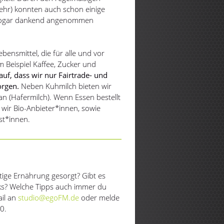
sehr) konnten auch schon einige
e sogar dankend angenommen
bensmittel, die für alle und vor
 Beispiel Kaffee, Zucker und
uf, dass wir nur Fairtrade- und
orgen.
Neben Kuhmilch bieten wir
 an (Hafermilch). Wenn Essen bestellt
 wir Bio-Anbieter*innen, sowie
st*innen.
tige Ernährung gesorgt? Gibt es
ks? Welche Tipps auch immer du
ail an
studio@egoFM.de
oder melde
0.