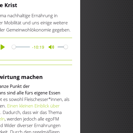
e Krist
hema nachhaltige Ernährung in
Mobilität und uns einige weitere
n der Gemeinwohlökonomie gegeben.
-10:19
Play
Mute
ewirtung machen
ganze Punkt der
s sind alle fürs eigene Essen
 es sowohl Fleischesser*innen, als
nen.
Einen kleinen Einblick über
r
. Dadurch, dass wir das Thema
eln
, werden jedoch alle egoFM
nd Wider diverser Ernährungen
igkeit. Durch den regelmäßigen