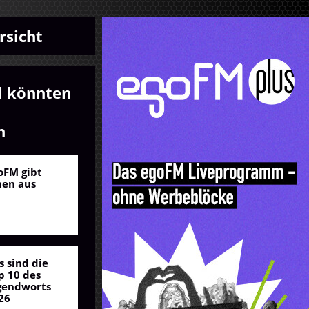
rsicht
l könnten
n
oFM gibt
nen aus
s sind die
p 10 des
gendworts
26