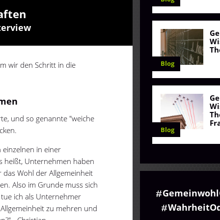
aften
terview
Ge
Wi
Th
Blog
m wir den Schritt in die
Ge
hmen
Wi
Th
te, und so genannte "weiche
Fr
Blog
ücken.
 einzelnen in einer
as heißt, Unternehmen haben
r das Wohl der Allgemeinheit
rgen. Also im Grunde muss sich
Gemeinwohl
 tue ich als Unternehmer
WahrheitOd
 Allgemeinheit zu mehren und
n?" - Christian