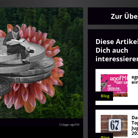
Zur Übe
Diese Artike
Dich auch
interessiere
eg
ei
Blog
Da
To
Collage: egoFM
Ju
20
Blog