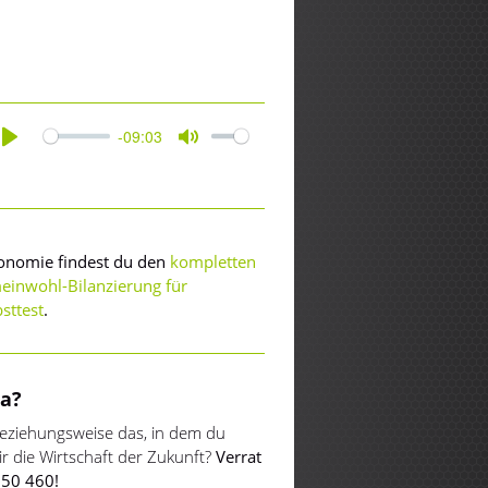
-09:03
Play
Mute
konomie findest du den
kompletten
einwohl-Bilanzierung für
bsttest
.
a?
beziehungsweise das, in dem du
ir die Wirtschaft der Zukunft?
Verrat
550 460!