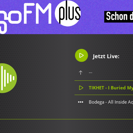
Jetzt Live:
...
TIKHET - I Buried M
Bodega - All Inside 