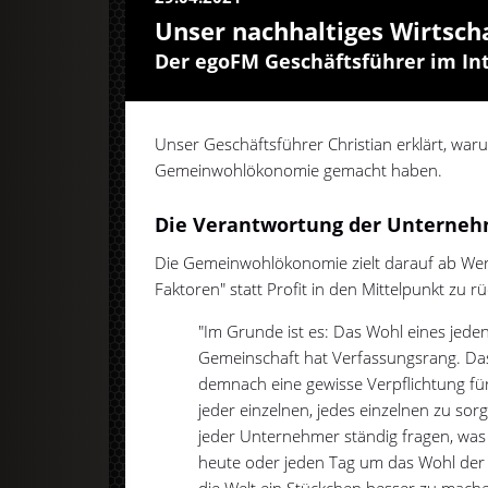
Unser nachhaltiges Wirtsch
Der egoFM Geschäftsführer im In
Unser Geschäftsführer Christian erklärt, waru
Gemeinwohlökonomie gemacht haben.
Die Verantwortung der Unterne
Die Gemeinwohlökonomie zielt darauf ab Wer
Faktoren" statt Profit in den Mittelpunkt zu r
"Im Grunde ist es: Das Wohl eines jeden
Gemeinschaft hat Verfassungsrang. D
demnach eine gewisse Verpflichtung fü
jeder einzelnen, jedes einzelnen zu so
jeder Unternehmer ständig fragen, was
heute oder jeden Tag um das Wohl der
die Welt ein Stückchen besser zu mache