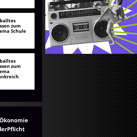
balltes
ssen zum
ema Schule
balltes
ssen zum
ema
ankreich
Ökonomie
erPflicht