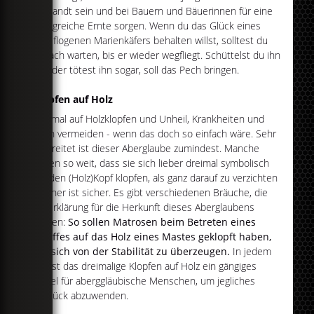
entsandt sein und bei Bauern und Bäuerinnen für eine
erfolgreiche Ernte sorgen. Wenn du das Glück eines
zugeflogenen Marienkäfers behalten willst, solltest du
einfach warten, bis er wieder wegfliegt. Schüttelst du ihn
ab oder tötest ihn sogar, soll das Pech bringen.
Klopfen auf Holz
Dreimal auf Holzklopfen und Unheil, Krankheiten und
Pech vermeiden - wenn das doch so einfach wäre. Sehr
verbreitet ist dieser Aberglaube zumindest. Manche
gehen so weit, dass sie sich lieber dreimal symbolisch
auf den (Holz)Kopf klopfen, als ganz darauf zu verzichten
- sicher ist sicher. Es gibt verschiedenen Bräuche, die
als Erklärung für die Herkunft dieses Aberglaubens
dienen:
So sollen Matrosen beim Betreten eines
Schiffes auf das Holz eines Mastes geklopft haben,
um sich von der Stabilität zu überzeugen.
In jedem
Fall ist das dreimalige Klopfen auf Holz ein gängiges
Mittel für aberggläubische Menschen, um jegliches
Unglück abzuwenden.