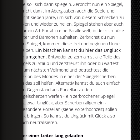
Seele soll sich darin spiegeln. Zerbricht nun ein Spiegel,
zerbricht damit im Aberglauben auch die Seele und
braucht sieben Jahre, um sich von diesem Schrecken zu
erholen und wieder zu heilen. Spiegel stehen aber auch
oft für ein Art Portal in eine Parallelwelt, in der sich böse
Geister und Dämonen aufhalten. Zerbrichst du nun
einen Spiegel, kommen diese frei und beginnen Unheil
zutreiben.
Ein bisschen kannst du hier das Unglück
aber umgehen.
Entweder zu zermalmst alle Teile des
Spiegels zu Staub und zerstreust ihn oder du wartest
bis zum nächsten Vollmond und betrachtest die
Reflexion des Mondes in einer der Spiegelscherben -
auch das soll helfen. Alternativ kannst du auch einfach
einen Gegenstand aus Porzellan zu den
Spiegelscherben werfen - ein zerbrochener Spiegel
bringt zwar Unglück, aber Scherben allgemein -
insbesondere Porzellan (siehe Polterhochzeit) sollen
Glück bringen. So kannst du Unglück mit Glück also
einfach neutralisieren.
Unter einer Leiter lang gelaufen