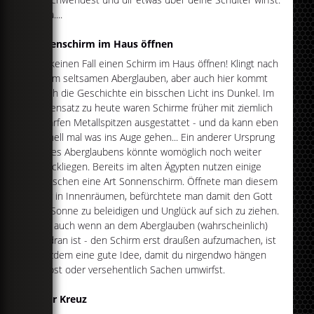
Ah ja....
Regenschirm im Haus öffnen
Auf keinen Fall einen Schirm im Haus öffnen! Klingt nach
einem seltsamen Aberglauben, aber auch hier kommt
durch die Geschichte ein bisschen Licht ins Dunkel. Im
Gegensatz zu heute waren Schirme früher mit ziemlich
scharfen Metallspitzen ausgestattet - und da kann eben
schnell mal was ins Auge gehen... Ein anderer Ursprung
dieses Aberglaubens könnte womöglich noch weiter
zurückliegen. Bereits im alten Ägypten nutzen einige
Menschen eine Art Sonnenschirm. Öffnete man diesem
aber in Innenräumen, befürchtete man damit den Gott
der Sonne zu beleidigen und Unglück auf sich zu ziehen.
Und auch wenn an dem Aberglauben (wahrscheinlich)
nix dran ist - den Schirm erst draußen aufzumachen, ist
trotzdem eine gute Idee, damit du nirgendwo hängen
bleibst oder versehentlich Sachen umwirfst.
Über Kreuz