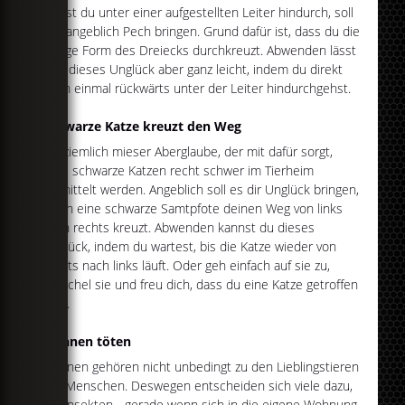
Läufst du unter einer aufgestellten Leiter hindurch, soll
das angeblich Pech bringen. Grund dafür ist, dass du die
heilige Form des Dreiecks durchkreuzt. Abwenden lässt
sich dieses Unglück aber ganz leicht, indem du direkt
noch einmal rückwärts unter der Leiter hindurchgehst.
Schwarze Katze kreuzt den Weg
Ein ziemlich mieser Aberglaube, der mit dafür sorgt,
dass schwarze Katzen recht schwer im Tierheim
vermittelt werden. Angeblich soll es dir Unglück bringen,
wenn eine schwarze Samtpfote deinen Weg von links
nach rechts kreuzt. Abwenden kannst du dieses
Unglück, indem du wartest, bis die Katze wieder von
rechts nach links läuft. Oder geh einfach auf sie zu,
streichel sie und freu dich, dass du eine Katze getroffen
hast.
Spinnen töten
Spinnen gehören nicht unbedingt zu den Lieblingstieren
der Menschen. Deswegen entscheiden sich viele dazu,
die Insekten - gerade wenn sich in die eigene Wohnung