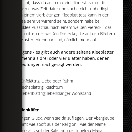
schlecht, dass du auch mal eins findest. Nimm dir
einfach etwas Zeit dafür und suche nicht unbedingt
nach einem vierblättrigen Kleeblatt (das kann in der
Masse sehr verwirrend sein), sondern halte bei
Weißklee Ausschau nach einem weißen Viereck - das
fällt inmitten der weißen Dreiecke, die auf den Blättern
als Muster erkennbar sind, nämlich mehr auf.
Übrigens - es gibt auch andere seltene Kleeblätter,
die mehr als drei oder vier Blätter haben, denen
Bedeutungen nachgesagt werden:
fünfblättrig: Liebe oder Ruhm
sechsblättrig: Reichtum
siebenblättrig: lebenslanger Wohlstand
Marienkäfer
...bringen Glück, wenn sie dir zufliegen. Der Aberglaube
stammt wie sooft aus der Religion - wie der Name
schon sagt, soll der Käfer von der Jungfrau Maria