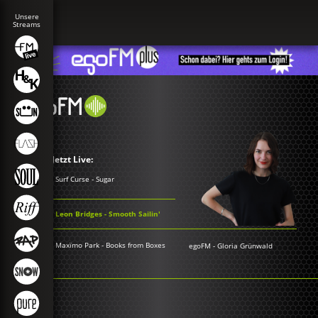
Jetzt Live:
Surf Curse - Sugar
Leon Bridges - Smooth Sailin'
Maxïmo Park - Books from Boxes
egoFM
-
Gloria Grünwald