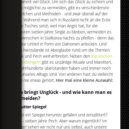
verdammt viel Glück. Um sich das Glück zu sichern und
Pech möglichst zu vermeiden, gibt es verschiedenste
Mittelchen und Methoden - und zwar überall auf der
Welt. Während man sich in Russland nicht an die Ecke
eines Tisches setzt, weil man Angst hat, für die
nächsten sieben Jahre Single zu bleiben, vermeiden es
die Menschen in Südkorea nachts zu pfeifen - denn das
könnte Unheil in Form von Dämonen anlocken. Und
auch hierzulande ist Aberglaube rund um die Themen
Glück und Pech weitverbreitet. Neben den
klassischen
Glücksbringern
gibt es unzählige Rituale und Marotten,
die Jahrhunderte überstanden haben und immer noch
Teil unseres Alltags sind. Von anderen hast du vielleicht
noch nie etwas gehört.
Hier mal eine kleine Auswahl:
Was bringt Unglück - und wie kann man es
vermeiden?
Kaputter Spiegel
Dir ist ein Spiegel herunter gefallen und zersplittert?
Mist - sieben Jahre Pech. Aber warum eigentlich? Im
Spiegel sehen wir nicht nur uns selbst, auch unsere