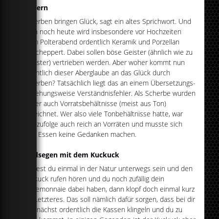
Poltern
Scherben bringen Glück, sagt ein altes Sprichwort. Und
auch noch heute wird insbesondere vor Hochzeiten
beim Polterabend ordentlich Keramik und Porzellan
zerscheppert. Dabei sollen böse Geister (ähnlich wie zu
Silvester) vertrieben werden. Aber woher kommt nun
eigentlich dieser Aberglaube an das Glück durch
Scherben? Tatsächlich liegt das an einem Übersetzungs-
beziehungsweise Verständnisfehler. Als Scherbe wurden
früher auch Vorratsbehältnisse (meist aus Ton)
bezeichnet. Wer also viele Tonbehältnisse hatte, war
demzufolge auch reich an Vorräten und musste sich
ums Essen keine Gedanken machen.
Geldsegen mit dem Kuckuck
Solltest du einmal in der Natur unterwegs sein und den
Kuckuck rufen hören und du noch zufällig dein
Portemonnaie dabei haben, dann klopf doch einmal kurz
auf Letzteres. Das soll nämlich dafür sorgen, dass bei dir
demnächst ordentlich die Kassen klingeln und du zu