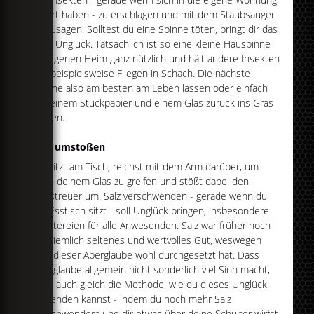
verirrt haben - zu erschlagen und mit dem Staubsauger
aufzusagen. Solltest du eine Spinne töten, bringt dir das
aber Unglück. Tatsächlich ist so eine kleine Hauspinne
im eigenen Heim ganz nützlich und hält andere Insekten
wie beispielsweise Fliegen in Schach. Die nächste
Spinne also am besten am Leben lassen oder einfach
mit einem Stückpapier und einem Glas zurück ins Gras
setzen.
Salz umstoßen
Du sitzt am Tisch, reichst mit dem Arm darüber, um
nach deinem Glas zu greifen und stößt dabei den
Salzstreuer um. Salz verschwenden - gerade wenn du
am Esstisch sitzt - soll Unglück bringen, insbesondere
Streitereien für alle Anwesenden. Salz war früher noch
ein ziemlich seltenes und wertvolles Gut, weswegen
sich dieser Aberglaube wohl durchgesetzt hat. Dass
Aberglaube allgemein nicht sonderlich viel Sinn macht,
zeigt auch gleich die Methode, wie du dieses Unglück
abwenden kannst - indem du noch mehr Salz
verschwendest und dir etwas über deine Schulter wirfst.