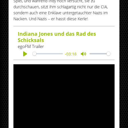
Spiel, und während Indy noch versucht, sie zu
durchschauen, sitzt ihm schlagartig nicht nur die CIA,
sondern auch eine Enklave untergetauchter Nazis im
Nacken. Und Nazis – er hasst diese Kerle!
Indiana Jones und das Rad des
Schicksals
egoFM Trailer
-03:16
Play
Mute