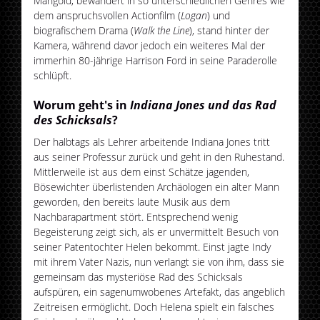
Mangold, bewandert in so unterschiedlichen Genres wie
dem anspruchsvollen Actionfilm (
Logan
) und
biografischem Drama (
Walk the Line
), stand hinter der
Kamera, während davor jedoch ein weiteres Mal der
immerhin 80-jährige Harrison Ford in seine Paraderolle
schlüpft.
Worum geht's in
Indiana Jones und das Rad
des Schicksals
?
Der halbtags als Lehrer arbeitende Indiana Jones tritt
aus seiner Professur zurück und geht in den Ruhestand.
Mittlerweile ist aus dem einst Schätze jagenden,
Bösewichter überlistenden Archäologen ein alter Mann
geworden, den bereits laute Musik aus dem
Nachbarapartment stört. Entsprechend wenig
Begeisterung zeigt sich, als er unvermittelt Besuch von
seiner Patentochter Helen bekommt. Einst jagte Indy
mit ihrem Vater Nazis, nun verlangt sie von ihm, dass sie
gemeinsam das mysteriöse Rad des Schicksals
aufspüren, ein sagenumwobenes Artefakt, das angeblich
Zeitreisen ermöglicht. Doch Helena spielt ein falsches