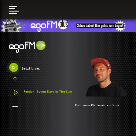
Jetzt Live:
...
Feeder - Seven Days In The Sun
...
Kollmanns Plattenkiste
-
Dominik Kollmann