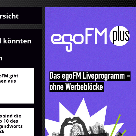
rsicht
l könnten
n
oFM gibt
nen aus
s sind die
p 10 des
gendworts
26