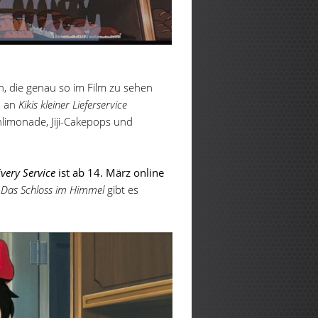
 die genau so im Film zu sehen
h an
Kikis kleiner Lieferservice
limonade, Jiji-Cakepops und
ivery Service
ist ab 14. März online
d
Das Schloss im Himmel
gibt es