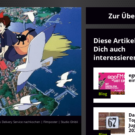
Zur Übe
Diese Artike
Dich auch
interessiere
eg
ei
Blog
Da
To
's Delivery Service nachkochen | Filmposter | Studio Ghibli
Ju
20
Blog