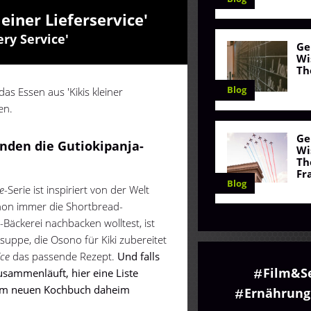
leiner Lieferservice'
ery Service'
Ge
Wi
Th
Blog
s Essen aus 'Kikis kleiner
en.
Ge
nden die Gutiokipanja-
Wi
Th
Fr
Blog
le
-Serie ist inspiriert von der Welt
on immer die Shortbread-
-Bäckerei nachbacken wolltest, ist
suppe, die Osono für Kiki zubereitet
ice
das passende Rezept.
Und falls
Film&S
sammenläuft, hier eine Liste
 dem neuen Kochbuch daheim
Ernährung