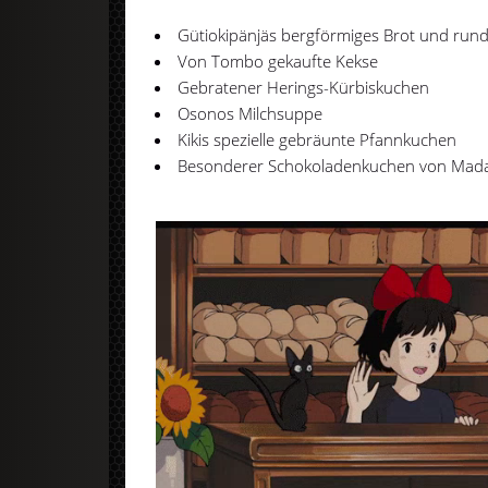
Gütiokipänjäs bergförmiges Brot und run
Von Tombo gekaufte Kekse
Gebratener Herings-Kürbiskuchen
Osonos Milchsuppe
Kikis spezielle gebräunte Pfannkuchen
Besonderer Schokoladenkuchen von Ma