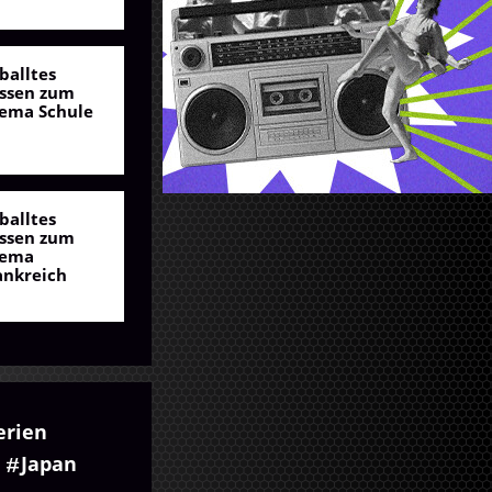
balltes
ssen zum
ema Schule
balltes
ssen zum
ema
ankreich
erien
Japan