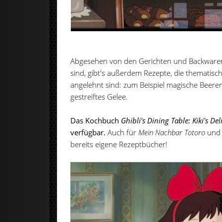
Abgesehen von den Gerichten und Backwaren,
sind, gibt's außerdem Rezepte, die thematisc
angelehnt sind: zum Beispiel magische Beeren
gestreiftes Gelee.
Das Kochbuch
Ghibli's Dining Table: Kiki's Del
verfügbar.
Auch für
Mein Nachbar Totoro
un
bereits eigene Rezeptbücher!