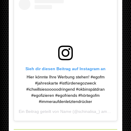
Sieh dir diesen Beitrag auf Instagram an
Hier könnte Ihre Werbung stehen! #egofm
#jahreskarte #istfürdenegozweck
#ichwillsiesooooodringend #okbinspätdran
#egofizieren #egofriends #hörtegofm
#immeraufdenletztendrücker
Ein Beitrag geteilt von
Name
(@schinalisa_) am
Jan 27, 20