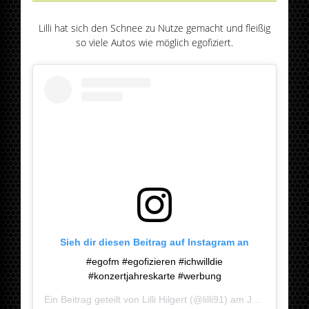
Lilli hat sich den Schnee zu Nutze gemacht und fleißig
so viele Autos wie möglich egofiziert.
Sieh dir diesen Beitrag auf Instagram an
#egofm #egofizieren #ichwilldie
#konzertjahreskarte #werbung
Ein Beitrag geteilt von
Lilli Hilgert
(@lilli91) am
Jan 10, 2019 um 11:12 PST