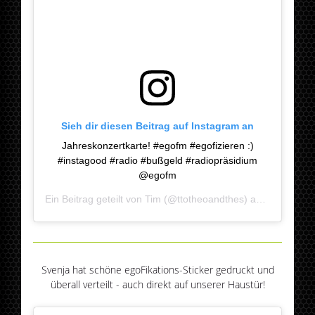
Sieh dir diesen Beitrag auf Instagram an
Jahreskonzertkarte! #egofm #egofizieren :)
#instagood #radio #bußgeld #radiopräsidium
@egofm
Ein Beitrag geteilt von
Tim
(@ttotheoandthes) am
Jan 25, 2
Svenja hat schöne egoFikations-Sticker gedruckt und
überall verteilt - auch direkt auf unserer Haustür!