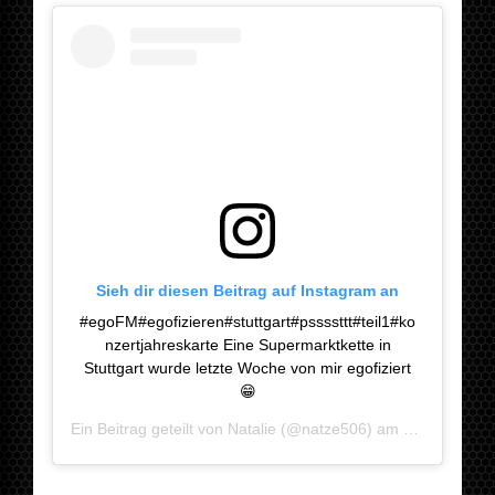
Sieh dir diesen Beitrag auf Instagram an
#egoFM#egofizieren#stuttgart#pssssttt#teil1#ko
nzertjahreskarte Eine Supermarktkette in
Stuttgart wurde letzte Woche von mir egofiziert
😁
Ein Beitrag geteilt von
Natalie
(@natze506) am
Jan 13, 201