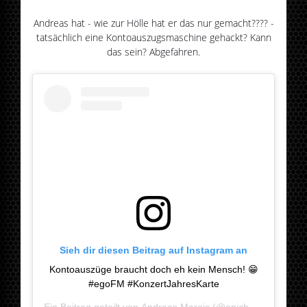
Andreas hat - wie zur Hölle hat er das nur gemacht???? -
tatsächlich eine Kontoauszugsmaschine gehackt? Kann
das sein? Abgefahren.
Sieh dir diesen Beitrag auf Instagram an
Kontoauszüge braucht doch eh kein Mensch! 😁
#egoFM #KonzertJahresKarte
Ein Beitrag geteilt von
Andreas Mareis
(@apicbuilds) am
Jan