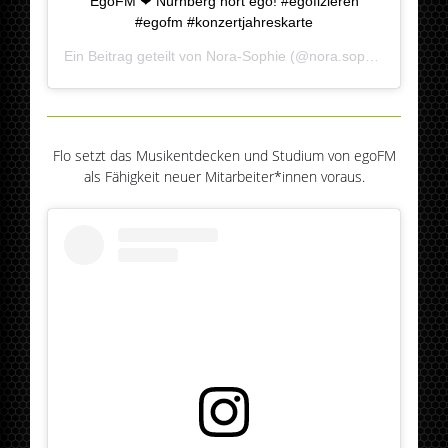
EgoFM ❤ Nürnberg hört ego! #egofizieren
#egofm #konzertjahreskarte
Ein Beitrag geteilt von
Nora-Sophie
(@nora.sophisticated) am
Flo setzt das Musikentdecken und Studium von egoFM
als Fähigkeit neuer Mitarbeiter*innen voraus.