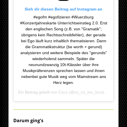
Sieh dir diesen Beitrag auf Instagram an
#egofm #egofizieren #Wuerzburg
#Konzertjahreskarte Unterrichtseinstieg 2.0. Erst
den englischen Song (z.B. von "Gramatik";
übrigens kein Rechtsschreibfehler), der gerade
bei Ego läuft kurz inhaltlich thematisieren. Dann
die Grammatikstruktur (be worth + gerund)
analysieren und weitere Beispiele des "gerunds"
wiederholend sammeln. Später die
neunundzwanzig 10t-Klässler über ihre
Musikpräferenzen sprechen lassen und ihnen
nebenbei gute Musik weg vom Mainstream ans
Herz legen.
Ein Beitrag geteilt von
Coco
(@co_co_mo_loco) am
Jan 8, 
Darum ging's