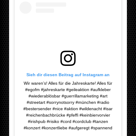
Sieh dir diesen Beitrag auf Instagram an
Wir waren’s! Alles für die Jahreskarte! Alles für
#egofm #jahreskarte #geileaktion #aufkleber
#wiederablösbar #guerrillamarketing #art
#streetart #sorrynotsorry #münchen #radio
#bestersender #nice #aktion #wildenacht #isar
#reichenbachbrücke #pfeffi #keinbiervorvier
#irishpub #risiko #cord #cordclub #tanzen
#konzert #konzertliebe #aufgeregt #spannend