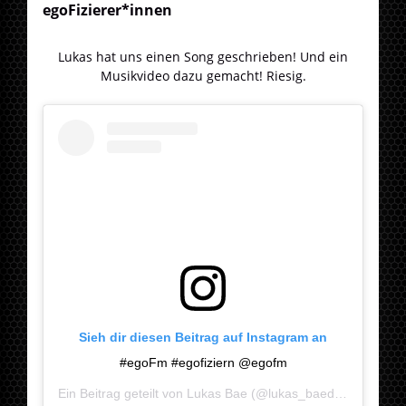
egoFizierer*innen
Lukas hat uns einen Song geschrieben! Und ein
Musikvideo dazu gemacht! Riesig.
Sieh dir diesen Beitrag auf Instagram an
#egoFm #egofiziern @egofm
Ein Beitrag geteilt von
Lukas Bae
(@lukas_baedeker) am
Ja