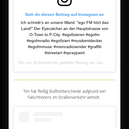
Sieh dir diesen Beitrag auf Instagram an
Ich schreib's an unsere Wand: "ego FM hört das
Land!" Der Eyecatcher an der Hauptstrasse von
O-Town to P-City. #egofizieren #egofm
#egofmradio #egofiziert #musikentdecker
#egofmmusic #meinradiosender #graffiti
#streetart #spraypaint
Ein von @
theselecter
geteilter Beitrag am
Jan 26, 2019 um 6:45 PST
Tim hat fleißig Bußhörbescheide aufgrund von
Falschhörens im Straßenverkehr verteilt.