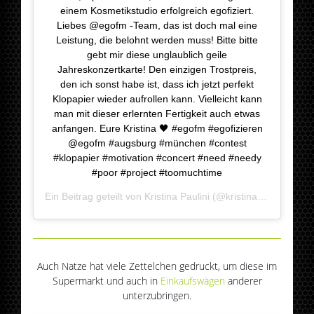
einem Kosmetikstudio erfolgreich egofiziert.
Liebes @egofm -Team, das ist doch mal eine
Leistung, die belohnt werden muss! Bitte bitte
gebt mir diese unglaublich geile
Jahreskonzertkarte! Den einzigen Trostpreis,
den ich sonst habe ist, dass ich jetzt perfekt
Klopapier wieder aufrollen kann. Vielleicht kann
man mit dieser erlernten Fertigkeit auch etwas
anfangen. Eure Kristina 🖤 #egofm #egofizieren
@egofm #augsburg #münchen #contest
#klopapier #motivation #concert #need #needy
#poor #project #toomuchtime
Ein Beitrag geteilt von
Kristina Paulini
(@kristina_paulini) am
Auch Natze hat viele Zettelchen gedruckt, um diese im
Supermarkt und auch in
Einkaufswägen
anderer
unterzubringen.