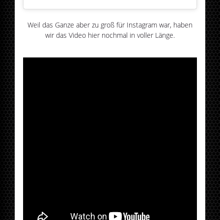
Weil das Ganze aber zu groß für Instagram war, haben
wir das Video hier nochmal in voller Länge.