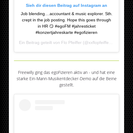
Sieh dir diesen Beitrag auf Instagram an
Job blending....accountant & music explorer. Sth.
crept in the job posting. Hope this goes through
in HR 😏 #egoFM #jahresticket
#konzertjahreskarte #egofizieren
Ein Beitrag geteilt von
Flo Pfeiffer
(@xxflopfeifferxx) am
Jan 
Freewilly ging das egoFizieren aktiv an - und hat eine
starke Ein-Mann-Musikentdecker-Demo auf die Beine
gestellt.