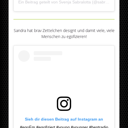
Ein Beitrag geteilt von
Svenja Sabralotta
(@sabralotti_) am
J
Sandra hat brav Zettelchen designt und damit viele, viele
Menschen zu egofizieren!
Sieh dir diesen Beitrag auf Instagram an
#egoFm #egofiziert #young #younger #bestradio