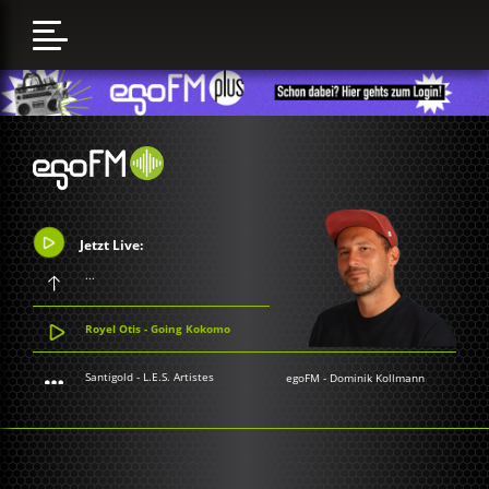
Jetzt Live:
...
Royel Otis - Going Kokomo
Santigold - L.E.S. Artistes
egoFM
-
Dominik Kollmann