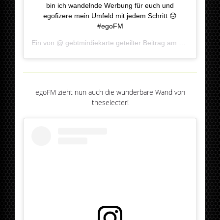
bin ich wandelnde Werbung für euch und
egofizere mein Umfeld mit jedem Schritt 🙃
#egoFM
Ein von @
gebtmirdiekarte
geteilter Beitrag am
Jan 26, 201
egoFM zieht nun auch die wunderbare Wand von
theselecter!