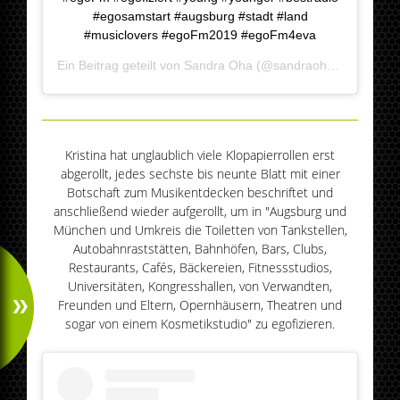
#egosamstart #augsburg #stadt #land
#musiclovers #egoFm2019 #egoFm4eva
Ein Beitrag geteilt von
Sandra Oha
(@sandraoha) am
Jan 2
Kristina hat unglaublich viele Klopapierrollen erst
abgerollt, jedes sechste bis neunte Blatt mit einer
Botschaft zum Musikentdecken beschriftet und
anschließend wieder aufgerollt, um in "Augsburg und
München und Umkreis die Toiletten von Tankstellen,
Autobahnraststätten, Bahnhöfen, Bars, Clubs,
Restaurants, Cafés, Bäckereien, Fitnessstudios,
Universitäten, Kongresshallen, von Verwandten,
Freunden und Eltern, Opernhäusern, Theatren und
sogar von einem Kosmetikstudio" zu egofizieren.