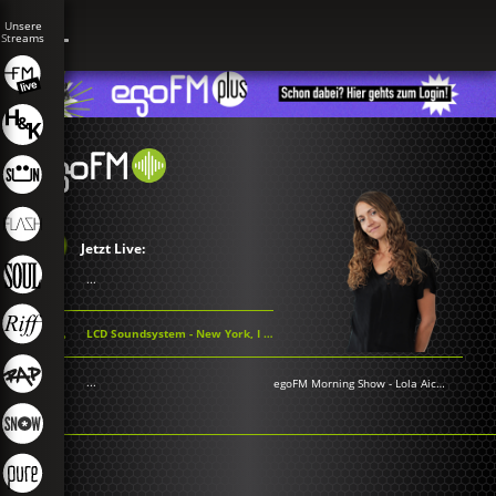
Jetzt Live:
...
LCD Soundsystem - New York, I Love You But You're Bringing Me Down
...
egoFM Morning Show
-
Lola Aichner