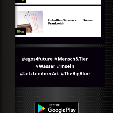
Geballtes Wissen zum Thema
Frankreich
Blog
egos4future
Mensch&Tier
Wasser
Inseln
LetztenihrerArt
TheBigBlue