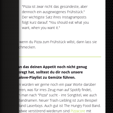
"Pizza ist zwar nicht das gesündeste, aber
dennoch ein ausgewogenes Frühstück."
Der wichtigste Satz ihres Instagramposts
folgt kurz darauf: "You should eat what you
want, when you want it."
Und wenn du Pizza zum Frühstück willst, dann lass sie
dir schmecken.
Wenn das deinen Appetit noch nicht genug
angeregt hat, solltest du dir noch unsere
Pizzalove-Playlist zu Gemüte führen.
Dabei würden wir gerne noch ein paar Worte darüber
verlieren, was für irres Zeug man auf Spotify findet,
wenn man nach "Pizza" sucht - irre Songtitel, wie auch
irre Bandnamen. Neuer Trash-Liebling ist zum Beispiel
die Band Laserboys. Auch gut ist The Hungry Food Band.
Irgendwie verstörend wiederum sind
Pizzacore
mit