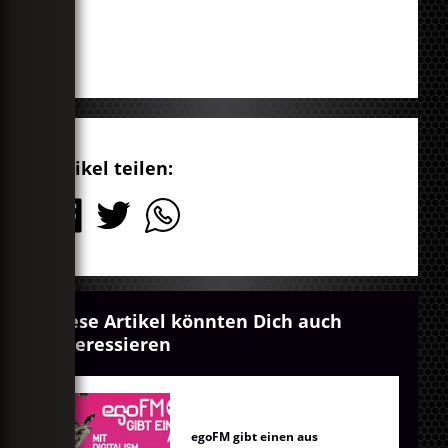
Artikel teilen:
Diese Artikel könnten Dich auch
interessieren
egoFM gibt einen aus