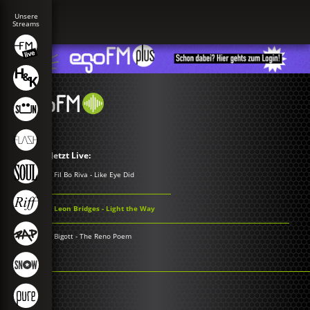
Jetzt Live:
Fil Bo Riva - Like Eye Did
Leon Bridges - Light the Way
Bigott - The Reno Poem