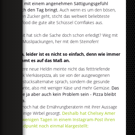
dich mit einem angenehmen Sättigungsgefühl
durch den Tag bringt.
Auch wenn es um den bösen,
bösen Zucker geht, sticht das weltweit beliebteste
Fastfood die gute alte Schüssel Cornflakes aus.
Damit hat sich die Sache doch schon erledigt? Weg mit
den Müslipackungen, her mit dem Steinofen!
Naja, leider ist es nicht so einfach, denn wie immer
kommt es auf das Maß an.
Unsere neue Heldin meinte nicht das fetttriefende
Stück Vierkäsepizza, als sie von der ausgewogenen
Frühstücksalternatve sprach, sondern die gesunde
Variante, also mit weniger Käse und mehr Gemüse.
Das
sollte ja aber auch kein Problem sein - Pizza bleibt
Pizza.
Dennoch hat die Ernährungberaterin mit ihrer Aussage
für einige Wirbel gesorgt.
Deshalb hat Chelsey Amer
vor wenigen Tagen in einem Instagram-Post ihren
Standpunkt noch einmal klargestellt: