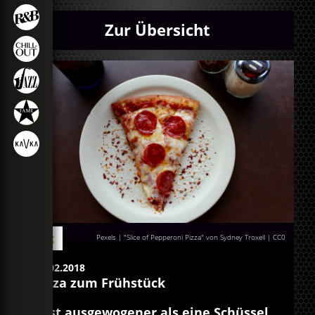
Zur Übersicht
Blog
Pexels | "Slice of Pepperoni Pizza" von Sydney Troxell
|
CC0
02.02.2018
Pizza zum Frühstück
...ist ausgewogener als eine Schüssel