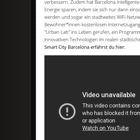
verbessern. Zudem hat Barcelona intelligente
Energie sparen, indem sie sich nur dann einsc
werden und sogar ein stadtweites WiFi-Netzwe
Bewohner*innen kostenlosen Internetzugang 
"Urban Lab" ins Leben gerufen, ein Program
innovativen Technologien im realen städtisc
Smart City Barcelona erfährst du hier: