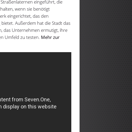
 Straßenlaternen eingeführt, die
halten, wenn sie benötigt
rk eingerichtet, das den
bietet. Außerdem hat die Stadt das
m, das Unternehmen ermutigt, ihre
hen Umfeld zu testen.
Mehr zur