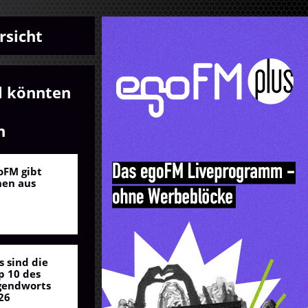
rsicht
l könnten
n
oFM gibt
nen aus
s sind die
p 10 des
gendworts
26