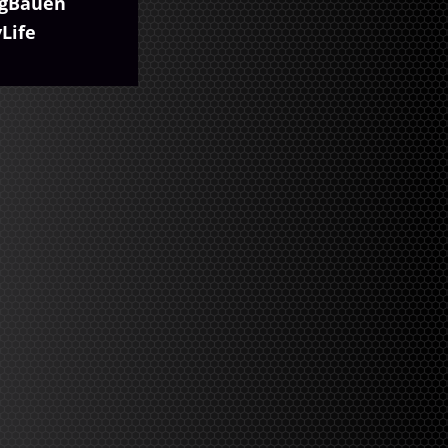
igBauen
yLife