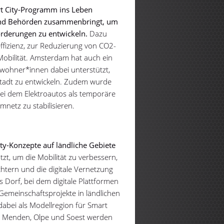
rt City-Programm ins Leben
und Behörden zusammenbringt, um
orderungen zu entwickeln.
Dazu
ffizienz, zur Reduzierung von CO2-
obilität. Amsterdam hat auch ein
nwohner*innen dabei unterstützt,
Stadt zu entwickeln. Zudem wurde
bei dem Elektroautos als temporäre
netz zu stabilisieren.
ty-Konzepte auf ländliche Gebiete
t, um die Mobilität zu verbessern,
htern und die digitale Vernetzung
les Dorf, bei dem digitale Plattformen
Gemeinschaftsprojekte in ländlichen
dabei als Modellregion für Smart
rg, Menden, Olpe und Soest werden