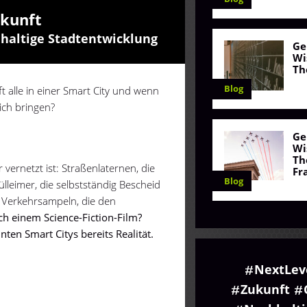
ukunft
hhaltige Stadtentwicklung
Ge
Wi
Th
Blog
t alle in einer Smart City und wenn
ich bringen?
Ge
Wi
Th
er vernetzt ist: Straßenlaternen, die
Fr
Blog
lleimer, die selbstständig Bescheid
 Verkehrsampeln, die den
ch einem Science-Fiction-Film?
ten Smart Citys bereits Realität.
NextLev
Zukunft