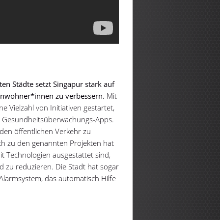
ten Städte setzt Singapur stark auf
Einwohner*innen zu verbessern.
Mit
Vielzahl von Initiativen gestartet,
 zu Gesundheitsüberwachungs-Apps.
den öffentlichen Verkehr zu
ich zu den genannten Projekten hat
t Technologien ausgestattet sind,
zu reduzieren. Die Stadt hat sogar
n Alarmsystem, das automatisch Hilfe
.