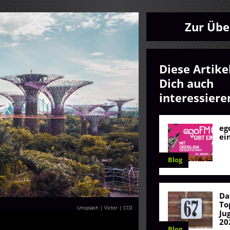
Zur Übe
Diese Artike
Dich auch
interessiere
eg
ei
Blog
Da
To
Unsplash | Victor
|
CC0
Ju
20
Blog