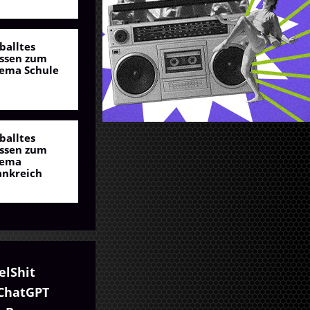
balltes
ssen zum
ema Schule
balltes
ssen zum
ema
ankreich
elShit
ChatGPT