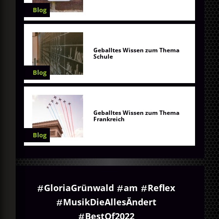
Blog
Geballtes Wissen zum Thema
Schule
Blog
Geballtes Wissen zum Thema
Frankreich
Blog
GloriaGrünwald
am
Reflex
MusikDieAllesÄndert
BestOf2022