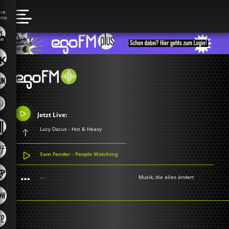
Jetzt Live:
Lucy Dacus - Hot & Heavy
Sam Fender - People Watching
...
Musik, die alles ändert