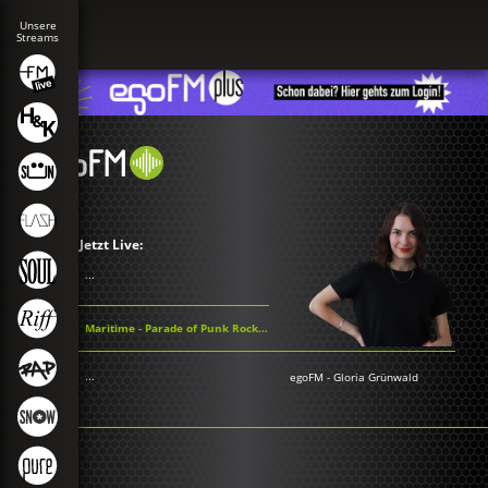
Jetzt Live:
...
Maritime - Parade of Punk Rock T-Shirts
...
egoFM
-
Gloria Grünwald