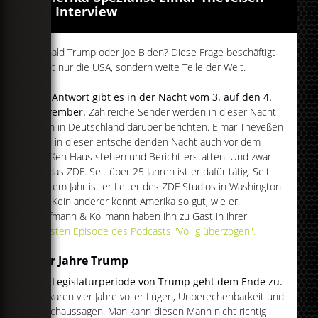
im Interview
Donald Trump oder Joe Biden? Diese Frage beschäftigt
nicht nur die USA, sondern weite Teile der Welt.
Die Antwort gibt es in der Nacht vom 3. auf den 4.
November.
Zahlreiche Sender werden in dieser Nacht
auch in Deutschland darüber berichten. Elmar Theveßen
wird in dieser entscheidenden Nacht auch vor dem
Weißen Haus stehen und Bericht erstatten. Und zwar
für das ZDF. Seit über 25 Jahren ist er dafür tätig. Seit
letztem Jahr ist er Leiter des ZDF Studios in Washington
DC. Kein anderer kennt Amerika so gut, wie er.
Hoffmann & Kollmann haben ihn zu Gast in ihrer
neusten Episode des Podcasts "Völlig überzogen".
Vier Jahre Trump
Die Legislaturperiode von Trump geht dem Ende zu.
Es waren vier Jahre voller Lügen, Unberechenbarkeit und
Falschaussagen. Man kann diesen Mann nicht richtig