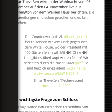
Elmar Theveßen wird in der Wahlnacht vom 03.
November auf den 04. November live aus
Washington vor dem Weißen Haus berichten.
Die
Vorbereitungen sind schon getroffen und es kann
losgehen.
Der Countdown läuft: Ab
@heutejournal
heute senden wir vom Dach gegenüber
dem White House, wo der Präsident mit
400 Gästen feiern will. Mit 😷? Ohne 😷?
Und gibt es überhaupt was zu feiern? Wir
berichten durch die Nacht Di/Mi
@zdf
Sie
sind herzlich eingeladen!!!
@ZDFheute
pic.twitter.com/L3WrNZ06hR
— Elmar Theveßen (@ethevessen)
November 2, 2020
Die wichtigste Frage zum Schluss
Die Frage wurde natürlich schon tausendmal von