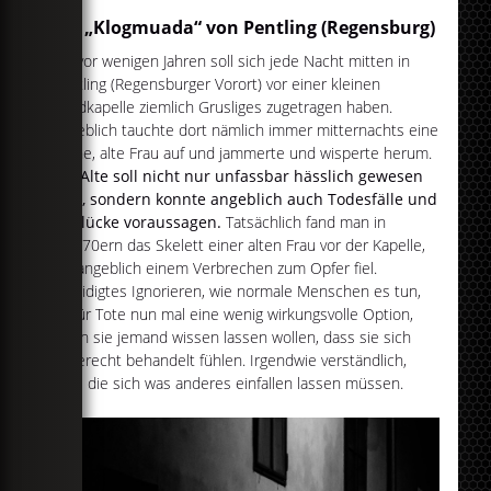
Die „Klogmuada“ von Pentling (Regensburg)
Bis vor wenigen Jahren soll sich jede Nacht mitten in
Pentling (Regensburger Vorort) vor einer kleinen
Rundkapelle ziemlich Grusliges zugetragen haben.
Angeblich tauchte dort nämlich immer mitternachts eine
kleine, alte Frau auf und jammerte und wisperte herum.
Die Alte soll nicht nur unfassbar hässlich gewesen
sein, sondern konnte angeblich auch Todesfälle und
Unglücke voraussagen.
Tatsächlich fand man in
den 70ern das Skelett einer alten Frau vor der Kapelle,
die angeblich einem Verbrechen zum Opfer fiel.
Beleidigtes Ignorieren, wie normale Menschen es tun,
ist für Tote nun mal eine wenig wirkungsvolle Option,
wenn sie jemand wissen lassen wollen, dass sie sich
ungerecht behandelt fühlen. Irgendwie verständlich,
dass die sich was anderes einfallen lassen müssen.