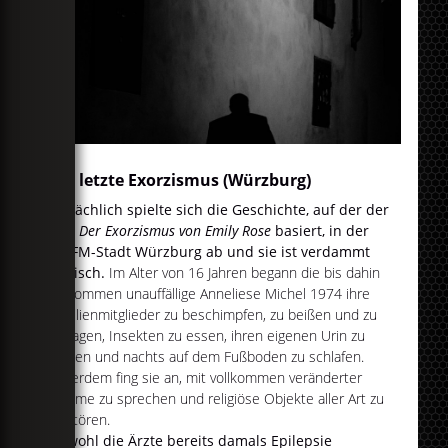
Der letzte Exorzismus (Würzburg)
Tatsächlich spielte sich die Geschichte, auf der der
Film
Der Exorzismus von Emily Rose
basiert, in der
egoFM-Stadt Würzburg ab und sie ist verdammt
tragisch.
Im Alter von 16 Jahren begann die bis dahin
vollkommen unauffällige Anneliese Michel 1974 ihre
Familienmitglieder zu beschimpfen, zu beißen und zu
schlagen, Insekten zu essen, ihren eigenen Urin zu
trinken und nachts auf dem Fußboden zu schlafen.
Außerdem fing sie an, mit vollkommen veränderter
Stimme zu sprechen und religiöse Objekte aller Art zu
zerstören.
Obwohl die Ärzte bereits damals Epilepsie