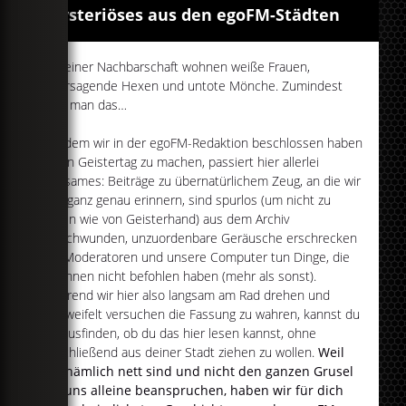
Mysteriöses aus den egoFM-Städten
In deiner Nachbarschaft wohnen weiße Frauen,
wahrsagende Hexen und untote Mönche. Zumindest
sagt man das…
Seitdem wir in der egoFM-Redaktion beschlossen haben
einen Geistertag zu machen, passiert hier allerlei
Seltsames: Beiträge zu übernatürlichem Zeug, an die wir
uns ganz genau erinnern, sind spurlos (um nicht zu
sagen wie von Geisterhand) aus dem Archiv
verschwunden, unzuordenbare Geräusche erschrecken
die Moderatoren und unsere Computer tun Dinge, die
wir ihnen nicht befohlen haben (mehr als sonst).
Während wir hier also langsam am Rad drehen und
verzweifelt versuchen die Fassung zu wahren, kannst du
herausfinden, ob du das hier lesen kannst, ohne
anschließend aus deiner Stadt ziehen zu wollen.
Weil
wir nämlich nett sind und nicht den ganzen Grusel
für uns alleine beanspruchen, haben wir für dich