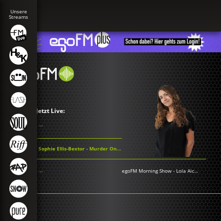
Jetzt Live:
...
Sophie Ellis-Bextor - Murder On the Dancefloor
...
egoFM Morning Show
-
Lola Aichner