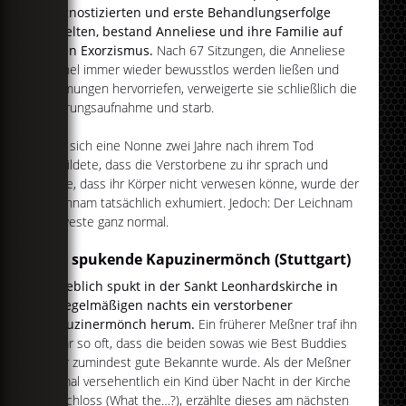
diagnostizierten und erste Behandlungserfolge
erzielten, bestand Anneliese und ihre Familie auf
einen Exorzismus.
Nach 67 Sitzungen, die Anneliese
Michel immer wieder bewusstlos werden ließen und
Lähmungen hervorriefen, verweigerte sie schließlich die
Nahrungsaufnahme und starb.
Weil sich eine Nonne zwei Jahre nach ihrem Tod
einbildete, dass die Verstorbene zu ihr sprach und
sagte, dass ihr Körper nicht verwesen könne, wurde der
Leichnam tatsächlich exhumiert. Jedoch: Der Leichnam
verweste ganz normal.
Der spukende Kapuzinermönch (Stuttgart)
Angeblich spukt in der Sankt Leonhardskirche in
unregelmäßigen nachts ein verstorbener
Kapuzinermönch herum.
Ein früherer Meßner traf ihn
sogar so oft, dass die beiden sowas wie Best Buddies
oder zumindest gute Bekannte wurde. Als der Meßner
einmal versehentlich ein Kind über Nacht in der Kirche
einschloss (What the…?), erzählte dieses am nächsten