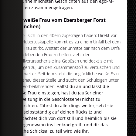
die unheimlichsten Geschichten aus den egoFM-
Städten zusammengetragen.
Die weiße Frau vom Ebersberger Forst
(München)
Es soll sich in den 40ern zugetragen haben: Direkt vor
der Hubertuskapelle kommt es zu einem Unfall bei dem
eine Frau stirbt. Anstatt der unmittelbar nach dem Unfall
noch lebenden Frau zu helfen, zieht der
Unfallverursacher sie ins Gebüsch und deckt sie mit
Zweigen zu, um den Zusammenstoß zu vertuschen und
fährt weiter. Seitdem steht die unglückliche weiße Frau
an genau dieser Stelle und sucht den Schuldigen unter
den Vorbeifahrenden:
Hältst du an und lässt die
weiße Frau einsteigen, hast du (außer einer
Einweisung in die Geschlossene) nichts zu
befürchten. Fährst du allerdings weiter, setzt sie
sich selbstständig auf deinen Rücksitz und
beobachtet dich von dort still und heimlich bis sie
dir irgendwann ins Lenkrad greift und dir das
gleiche Schicksal zu teil wird wie ihr.