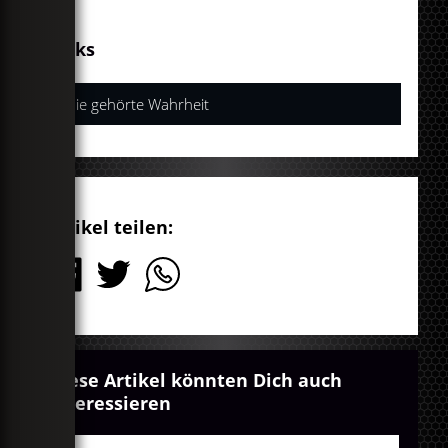
Links
Die gehörte Wahrheit
Artikel teilen:
Diese Artikel könnten Dich auch
interessieren