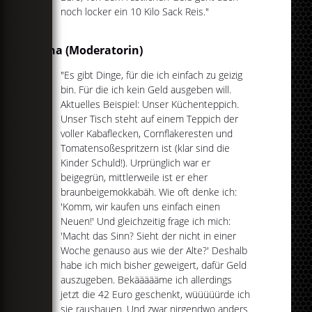
noch locker ein 10 Kilo Sack Reis."
Anna (Moderatorin)
"Es gibt Dinge, für die ich einfach zu geizig
bin. Für die ich kein Geld ausgeben will.
Aktuelles Beispiel: Unser Küchenteppich.
Unser Tisch steht auf einem Teppich der
voller Kabaflecken, Cornflakeresten und
Tomatensoßespritzern ist (klar sind die
Kinder Schuld!). Urprünglich war er
beigegrün, mittlerweile ist er eher
braunbeigemokkabäh. Wie oft denke ich:
'Komm, wir kaufen uns einfach einen
Neuen!' Und gleichzeitig frage ich mich:
'Macht das Sinn? Sieht der nicht in einer
Woche genauso aus wie der Alte?' Deshalb
habe ich mich bisher geweigert, dafür Geld
auszugeben. Bekäääääme ich allerdings
jetzt die 42 Euro geschenkt, wüüüüürde ich
sie raushauen. Und zwar nirgendwo anders