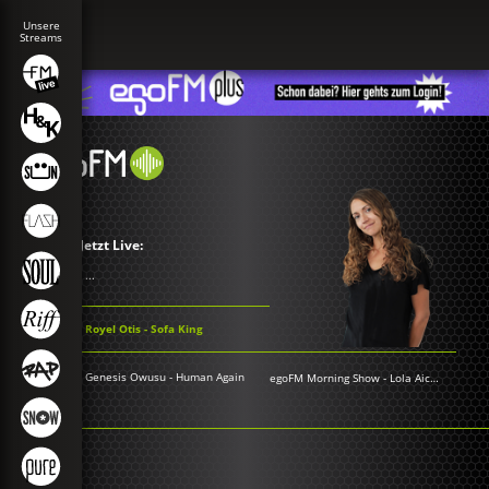
Jetzt Live:
...
Royel Otis - Sofa King
Genesis Owusu - Human Again
egoFM Morning Show
-
Lola Aichner