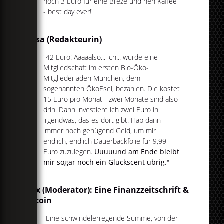
noch 3 Euro für eine Breze und nen Kaffee
- best day ever!"
Luisa (Redakteurin)
"42 Euro! Aaaaalso... ich... würde eine
Mitgliedschaft im ersten Bio-Öko-
Mitgliederladen München, dem
sogenannten ÖkoEsel, bezahlen. Die kostet
15 Euro pro Monat - zwei Monate sind also
drin. Dann investiere ich zwei Euro in
irgendwas, das es dort gibt. Hab dann
immer noch genügend Geld, um mir
endlich, endlich Dauerbackfolie für 9,99
Euro zuzulegen.
Uuuuund am Ende bleibt
mir sogar noch ein Glückscent übrig.
"
Max (Moderator): Eine Finanzzeitschrift &
Bitcoin
"Eine schwindelerregende Summe, von der