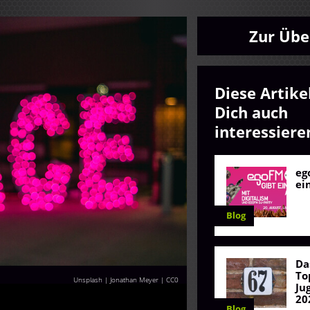
Zur Übe
Diese Artike
Dich auch
interessiere
eg
ei
Blog
Da
To
Unsplash | Jonathan Meyer
|
CC0
Ju
20
Blog