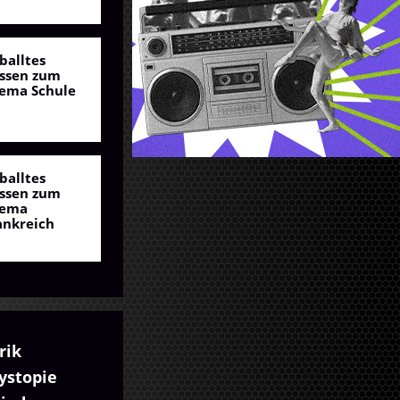
balltes
ssen zum
ema Schule
balltes
ssen zum
ema
ankreich
rik
ystopie