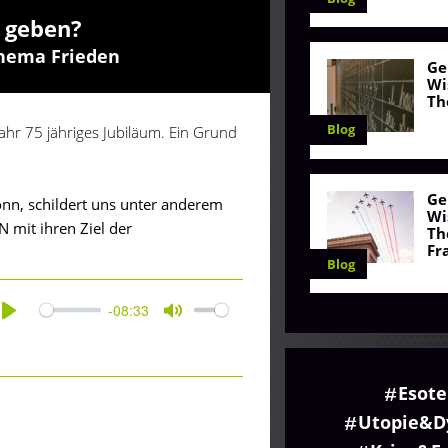
n geben?
Thema Frieden
Ge
Wi
Th
Blog
ahr 75 jähriges Jubiläum. Ein Grund
Ge
onn, schildert uns unter anderem
Wi
N mit ihren Ziel der
Th
Fr
Blog
-08:33
Play
Mute
Esote
Utopie&D