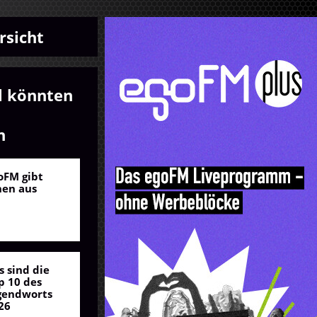
rsicht
l könnten
n
oFM gibt
nen aus
s sind die
p 10 des
gendworts
26