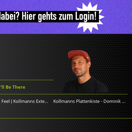
u'll Be There
LF SYSTEM - Afraid To Feel ( Kollmanns Extended)
Kollmanns Plattenkiste
-
Dominik Kollmann