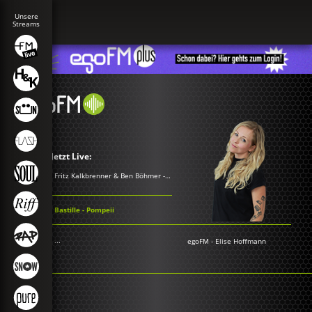
Jetzt Live:
Fritz Kalkbrenner & Ben Böhmer - Where The Roads Collide
Bastille - Pompeii
...
egoFM
-
Elise Hoffmann