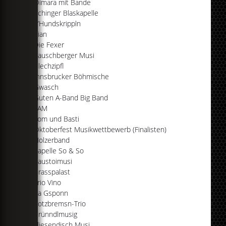
Oimara mit Bande
Echinger Blaskapelle
d’Hundskrippln
Rian
Die Fexer
Rauschberger Musi
Blechzipfl
Innsbrucker Böhmische
Gwasch
Guten A-Band Big Band
FAM
Tom und Basti
Oktoberfest Musikwettbewerb (Finalisten)
Holzerband
Kapelle So & So
Saustoimusi
Brasspalast
Trio Vino
4a Gsponn
Rotzbremsn-Trio
Brünndlmusig
Fliesendisch Musi