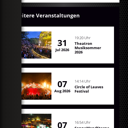
Weitere Veranstaltungen
19:20 Uhr
31
Theatron
Musiksommer
Jul 2026
2026
07
14:14 Uhr
Circle of Leaves
Aug 2026
Festival
07
16:54 Uhr
SonneMondSterne