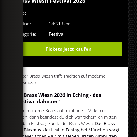
Brass Wiesn Festival 2026
Info:
Beginn:
14:31 Uhr
Kategorie:
Festival
Tickets jetzt kaufen
Auf der Brass Wiesn trifft Tradition auf moderne
Brassmusik.
Die Brass Wiesn 2026 in Eching - das
"Festival dahoam"
Wenn moderne Beats auf traditionelle Volksmusik
treffen, dann befindest du dich wahrscheinlich mitten
auf dem Festivalgelände der Brass Wiesn.
Das Brass-
und Blasmusikfestival in Eching bei München sorgt
für bayerisches Flair mit seinen urigen Almhütten