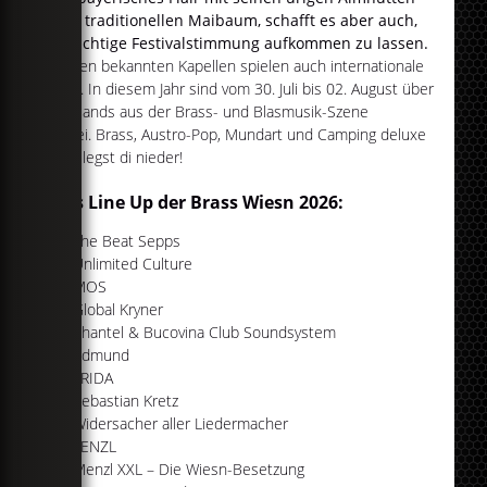
und traditionellen Maibaum, schafft es aber auch,
so richtige Festivalstimmung aufkommen zu lassen.
Neben bekannten Kapellen spielen auch internationale
Acts. In diesem Jahr sind vom 30. Juli bis 02. August über
60 Bands aus der Brass- und Blasmusik-Szene
dabei. Brass, Austro-Pop, Mundart und Camping deluxe
- do legst di nieder!
Das Line Up der Brass Wiesn 2026:
The Beat Sepps
Unlimited Culture
MOS
Global Kryner
Shantel & Bucovina Club Soundsystem
Edmund
FRIDA
Sebastian Kretz
Widersacher aller Liedermacher
FENZL
Menzl XXL – Die Wiesn-Besetzung