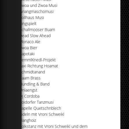
Zwoa und Zwoa Musi
Griangmaschomusi
Zollhaus Musi
Eingspielt
Schallmooser Buam
Dead Slow Ahead
Monaco Ale
Zwoa Bier
Kapotaki
SemmlKnedl-Projekt
Taxi Richtung Hoamat
Schmidtanand
Baam Brass
Hundling & Band
Unlaengst
DJ Cordoba
Soidorfer Tanzmusi
Kapelle Quetschnblech
Jodeln mit Vroni Schweikl
Klanghoiz
Volkstanz mit Vroni Schweikl und dem