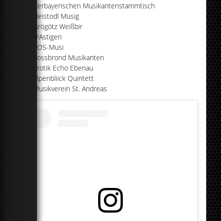
Niederbayerischen Musikantenstammtisch
Heistodl Musig
Grögötz Weißbir
D’Astigen
SOS-Musi
Rossbrond Musikanten
Erotik Echo Ebenau
Alpenbliick Quintett
Musikverein St. Andreas