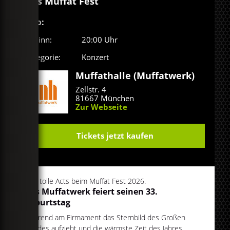
Das Muffat Fest
Info:
Beginn:
20:00 Uhr
Kategorie:
Konzert
Muffathalle (Muffatwerk)
Zellstr. 4
81667 München
Zur Webseite
Tickets jetzt kaufen
Drei tolle Acts beim Muffat Fest 2026.
Das Muffatwerk feiert seinen 33.
Geburtstag
Während am Firmament das Sternbild des Großen
Hundes aufzieht und die wärmste Zeit des Jahres