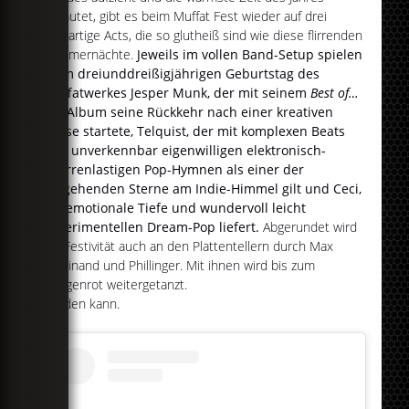
einläutet, gibt es beim Muffat Fest wieder auf drei
großartige Acts, die so glutheiß sind wie diese flirrenden
Sommernächte.
Jeweils im vollen Band-Setup spielen
beim dreiunddreißigjährigen Geburtstag des
Muffatwerkes Jesper Munk, der mit seinem
Best of…
live
-Album seine Rückkehr nach einer kreativen
Pause startete, Telquist, der mit komplexen Beats
und unverkennbar eigenwilligen elektronisch-
gitarrenlastigen Pop-Hymnen als einer der
aufgehenden Sterne am Indie-Himmel gilt und Ceci,
die emotionale Tiefe und wundervoll leicht
experimentellen Dream-Pop liefert.
Abgerundet wird
die Festivität auch an den Plattentellern durch Max
Ferdinand und Phillinger. Mit ihnen wird bis zum
Morgenrot weitergetanzt.
werden kann.