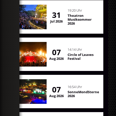
19:20 Uhr
31
Theatron
Musiksommer
Jul 2026
2026
07
14:14 Uhr
Circle of Leaves
Aug 2026
Festival
07
16:54 Uhr
SonneMondSterne
Aug 2026
2026