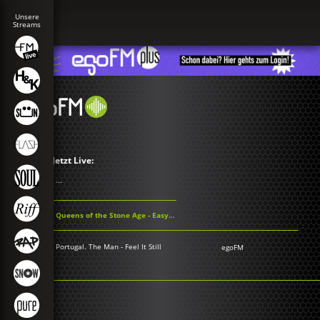
Jetzt Live:
...
Queens of the Stone Age - Easy Street
Portugal. The Man - Feel It Still
egoFM