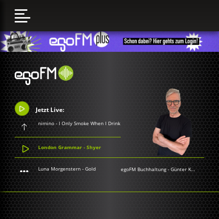
Jetzt Live:
nimino - I Only Smoke When I Drink
London Grammar - Shyer
Luna Morgenstern - Gold
egoFM Buchhaltung
-
Günter Keil