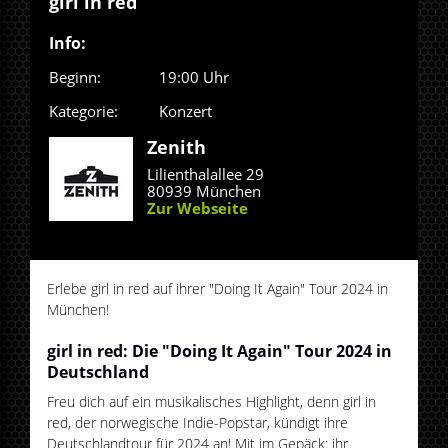
girl in red
Info:
Beginn:
19:00 Uhr
Kategorie:
Konzert
Zenith
Lilienthalallee 29
80939 München
Zur Webseite
Erlebe girl in red auf ihrer "Doing It Again" Tour 2024 in
München!
girl in red: Die "Doing It Again" Tour 2024 in
Deutschland
Freu dich auf ein musikalisches Highlight, denn girl in
red, der norwegische Indie-Popstar, kündigt ihre
Deutschlandtour für 2024 an! Mit im Gepäck: ihr