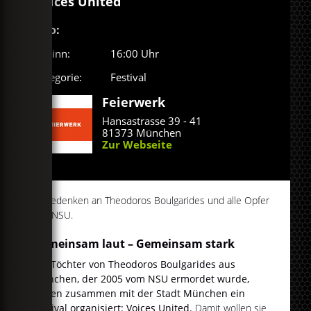
Voices United
Info:
Beginn:
16:00 Uhr
Kategorie:
Festival
Feierwerk
Hansastrasse 39 - 41
81373 München
Zur Webseite
In Gedenken an Theodoros Boulgarides und alle Opfer
des NSU.
Gemeinsam laut – Gemeinsam stark
Die Töchter von Theodoros Boulgarides aus
München, der 2005 vom NSU ermordet wurde,
haben zusammen mit der Stadt München ein
Festival organisiert: Voices United.
Damit wollen sie