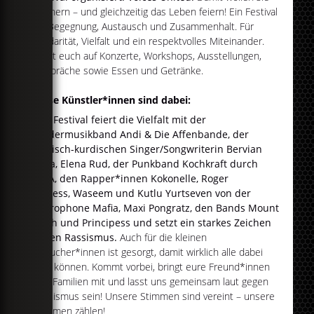
erinnern – und gleichzeitig das Leben feiern! Ein Festival
für Begegnung, Austausch und Zusammenhalt. Für
Solidarität, Vielfalt und ein respektvolles Miteinander.
Freut euch auf Konzerte, Workshops, Ausstellungen,
Gespräche sowie Essen und Getränke.
Diese Künstler*innen sind dabei:
Das Festival feiert die Vielfalt mit der
Kindermusikband Andi & Die Affenbande, der
türkisch-kurdischen Singer/Songwriterin Bervian
Kaya, Elena Rud, der Punkband Kochkraft durch
KMA, den Rapper*innen Kokonelle, Roger
Rekless, Waseem und Kutlu Yurtseven von der
Microphone Mafia, Maxi Pongratz, den Bands Mount
Hush und Principess und setzt ein starkes Zeichen
gegen Rassismus.
Auch für die kleinen
Besucher*innen ist gesorgt, damit wirklich alle dabei
sein können. Kommt vorbei, bringt eure Freund*innen
und Familien mit und lasst uns gemeinsam laut gegen
Rassismus sein! Unsere Stimmen sind vereint – unsere
Stimmen zählen!