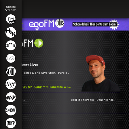
Jetzt Live:
Prince & The Revolution - Purple Rain
Crucchi Gang mit Francesco Wilking - Il mio bungalow
...
egoFM Talkradio
-
Dominik Kollmann