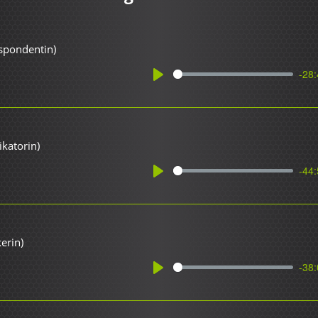
spondentin)
-28:
Play
katorin)
-44:
Play
erin)
-38:
Play