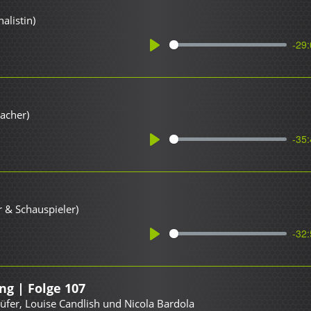
alistin)
-29:
Play
acher)
-35:
Play
r & Schauspieler)
-32:
Play
g | Folge 107
üfer, Louise Candlish und Nicola Bardola