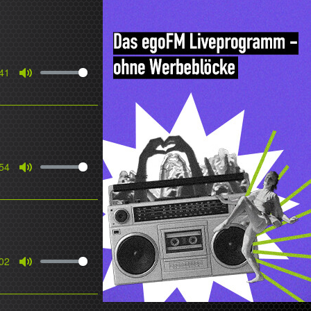
41
Mute
54
Mute
02
Mute