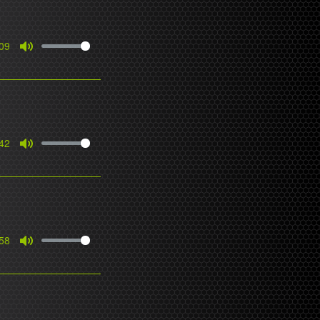
09
Mute
42
Mute
58
Mute