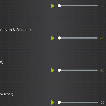
-30:
Play
larztin & Soldatin)
-30:
Play
n)
-20:
Play
orscher)
-35: