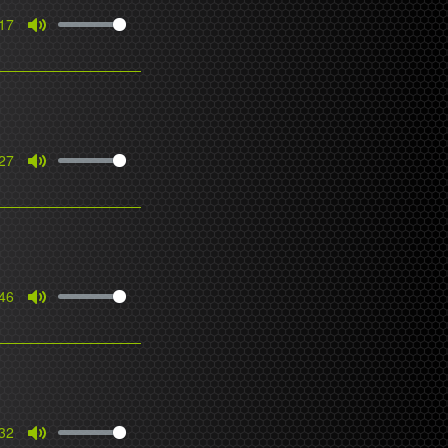
17
Mute
27
Mute
46
Mute
32