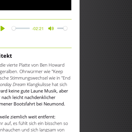
-02:21
Play
Mute
itekt
 die vierte Platte von Ben Howard
ängeralben. Ohrwürmer wie "Keep
ische Stimmungswechsel wie in "End
onday Dream
Klangkulisse hat sich
ard keine gute Laune Musik, aber
r nach leicht nachdenklicher
ommener Bootsfahrt bei Neumond.
eile ziemlich weit entfernt:
auf, es fühlt sich ein bisschen so
einhauchen und sich langsam von