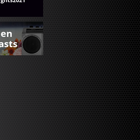
den
asts