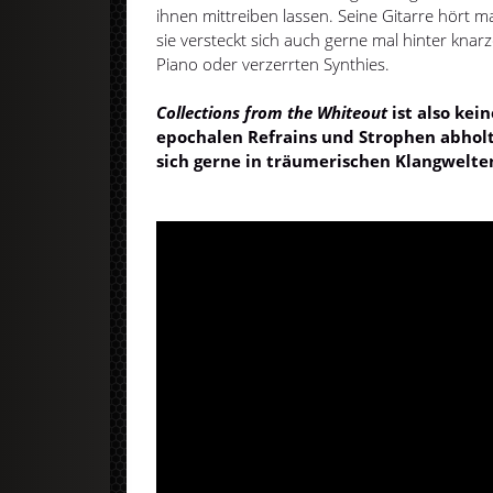
ihnen mittreiben lassen. Seine Gitarre hört 
sie versteckt sich auch gerne mal hinter 
Piano oder verzerrten Synthies.
Collections from the Whiteout
ist also kei
epochalen Refrains und Strophen abholt
sich gerne in träumerischen Klangwelten