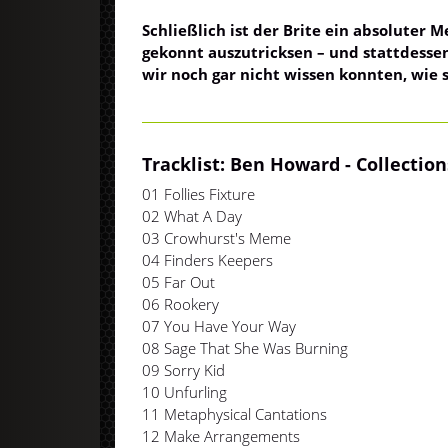
Schließlich ist der Brite ein absoluter 
gekonnt auszutricksen – und stattdesse
wir noch gar nicht wissen konnten, wie 
Tracklist:
Ben Howard
- Collectio
01 Follies Fixture
02 What A Day
03 Crowhurst's Meme
04 Finders Keepers
05 Far Out
06 Rookery
07 You Have Your Way
08 Sage That She Was Burning
09 Sorry Kid
10 Unfurling
11 Metaphysical Cantations
12 Make Arrangements