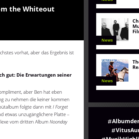
om the Whiteout
Ch
Mu
Fi
News
hstes vorhat, aber das Ergebnis ist
Th
Re
ch gut: Die Erwartungen seiner
News
Kompliment, aber Ben hat eben
gung zu nehmen die keiner kommen
 Debütalbum folgte dann mit
I Forget
d etwas unzugänglichere Platte –
Albumde
lexe vom dritten Album
Noonday
VitusA
MusikHighl