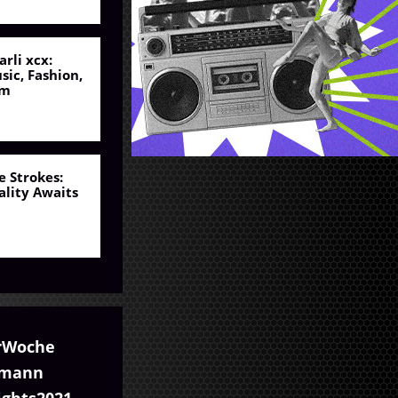
arli xcx:
sic, Fashion,
lm
e Strokes:
ality Awaits
rWoche
umann
ights2021