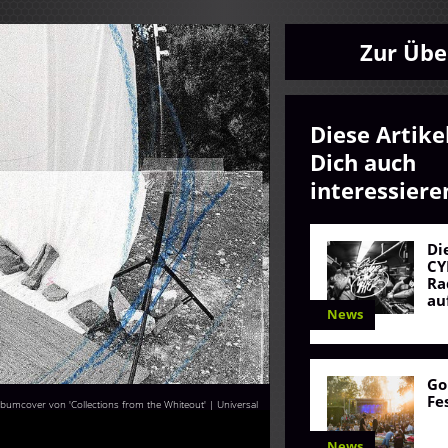
Zur Übe
Diese Artike
Dich auch
interessiere
Di
CY
Ra
au
News
Go
Fe
bumcover von 'Collections from the Whiteout' | Universal
News