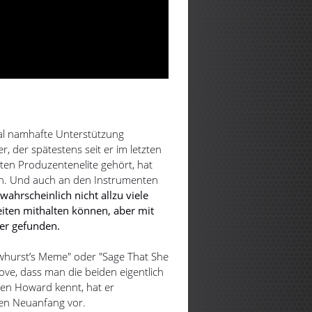
Mal namhafte Unterstützung
r, der spätestens seit er im letzten
uten Produzentenelite gehört, hat
en. Und auch an den Instrumenten
 wahrscheinlich nicht allzu viele
iten mithalten können, aber mit
ner gefunden.
owhurst’s Meme" oder "Sage That She
ove, dass man die beiden eigentlich
en Howard kennt, hat er
en Neuanfang vor.