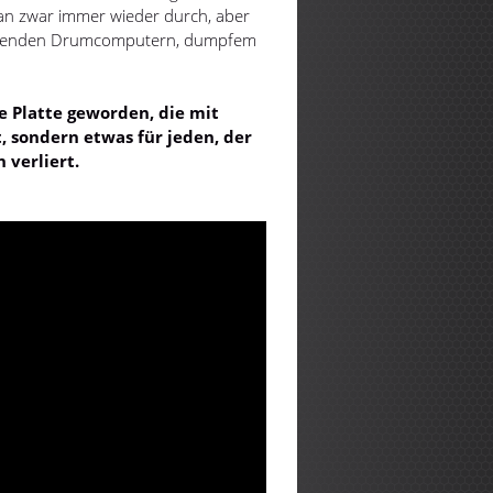
man zwar immer wieder durch, aber
knarzenden Drumcomputern, dumpfem
ne Platte geworden, die mit
, sondern etwas für jeden, der
 verliert.