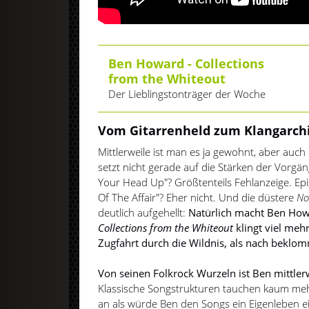
Ben Howard - Collections
from the Whiteout
Der Lieblingstonträger der Woche
Vom Gitarrenheld zum Klangarch
Mittlerweile ist man es ja gewohnt, aber auch
setzt nicht gerade auf die Stärken der Vorg
Your Head Up"? Größtenteils Fehlanzeige. Ep
Of The Affair"? Eher nicht. Und die düstere
No
deutlich aufgehellt:
Natürlich macht Ben How
Collections from the Whiteout
klingt viel meh
Zugfahrt durch die Wildnis, als nach bekl
Von seinen Folkrock Wurzeln ist Ben mittlerw
Klassische Songstrukturen tauchen kaum mehr 
an als würde Ben den Songs ein Eigenleben 