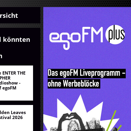
rsicht
l könnten
n
e ENTER THE
PHER
dioshow -
f egoFM
lden Leaves
stival 2026