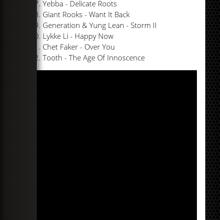
Yebba - Delicate Roots
Giant Rooks - Want It Back
Generation & Yung Lean - Storm II
Lykke Li - Happy Now
Chet Faker - Over You
Tooth - The Age Of Innoscence