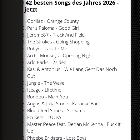
Die 42 besten Songs des Jahres 2026 -
bis jetzt
Gorillaz - Orange County
Paris Paloma - Good Girl
Jjerome87 - Track And Field
The Strokes - Going Shopping
Robyn - Talk To Me
Arctic Monkeys - Opening Night
Arlo Parks - 2sided
Kasi & Antonius - Wie Lang Geht Das Noch
Gut
Jungle - The Wave
Iceage - Lifetime
Bonobo - Me + You
Angus & Julia Stone - Karaoke Bar
Blood Red Shoes - Screams
Fcukers - LUCKY
Master Peace feat. Declan McKenna - Fuck It
Up
Phoebe Bridgers - Lost Boys