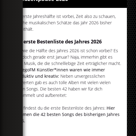
Die erste Jahreshälfte ist vorbei, Zeit also zu schauen,
welche musikalischen Schätze das Jahr 2026 bisher
bereithält.
Die erste Bestenliste des Jahres 2026
Hä, wie die Hälfte des Jahres 2026 ist schon vorbei? Es
war doch gerade erst Januar? Naja, immerhin gibt es
gute Musik, die die schnelllebige Zeit erträglicher macht.
Die egoFM Künstler*innen waren wie immer
produktiv und kreativ:
Neben unvergesslichen
Konzerten gab es auch tolle Alben mit vielen vielen
guten Songs. Die besten 42 haben wir für dich
gesammelt und aufbereitet:
Hier findest du die erste Bestenliste des Jahres:
Hier
kommen die 42 besten Songs des bisherigen Jahres
2026.