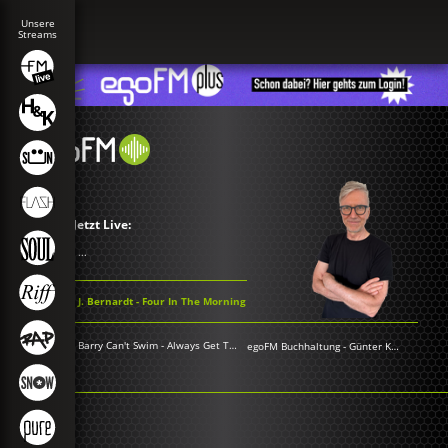
Jetzt Live:
...
J. Bernardt - Four In The Morning
Barry Can't Swim - Always Get Through To You
egoFM Buchhaltung
-
Günter Keil