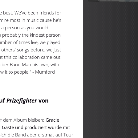
e best. We've been friends for
dmire most in music cause he's
ul a person as you would
 probably the kindest person
mber of times live, we played
others' songs before, we just
at this collaboration came out
ubber Band Man his own, with
ow it to people." - Mumford
auf
Prizefighter
von
auf dem Album bleiben:
Gracie
d Gäste und produziert wurde mit
 sich die Band aber erstmal, auf Tour