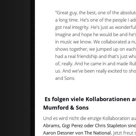
"Great guy, the best, one of the absolut
a long time. He's one of the people I a
got real integrity. He's just as wonderf
imagine and hope he would be and he's
in music we know. We collaborated a nu
shows together, we jumped up on each 
had a real friendship and that's just wh
of, really. And he came in and made R
us. And we've been really excited to sh
and Sons
Es folgen viele Kollaborationen 
Mumford & Sons
Und es wird nicht die einzige Kollaboration 
Abrams, Gigi Perez oder Chris Stapleton sin
Aaron Dessner von The National.
Jetzt freut