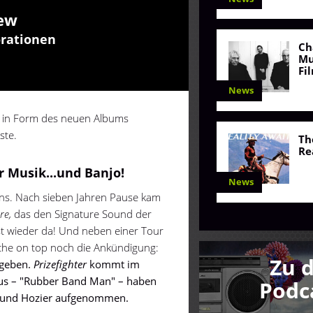
iew
orationen
Ch
Mu
Fi
News
k in Form des neuen Albums
ste.
Th
Re
 Musik...und Banjo!
News
ans. Nach sieben Jahren Pause kam
re,
das den Signature Sound der
t wieder da! Und neben einer Tour
sche on top noch die Ankündigung:
Zu 
 geben.
Prizefighter
kommt im
aus – "Rubber Band Man" – haben
Podc
reund Hozier aufgenommen.