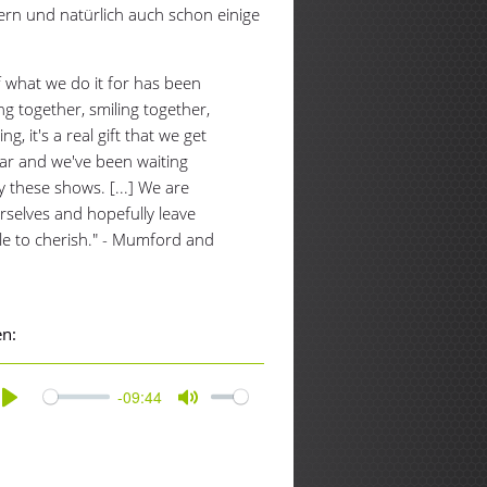
ern und natürlich auch schon einige
f what we do it for has been
ng together, smiling together,
g, it's a real gift that we get
year and we've been waiting
y these shows. [...] We are
rselves and hopefully leave
le to cherish." - Mumford and
en:
-09:44
Play
Mute