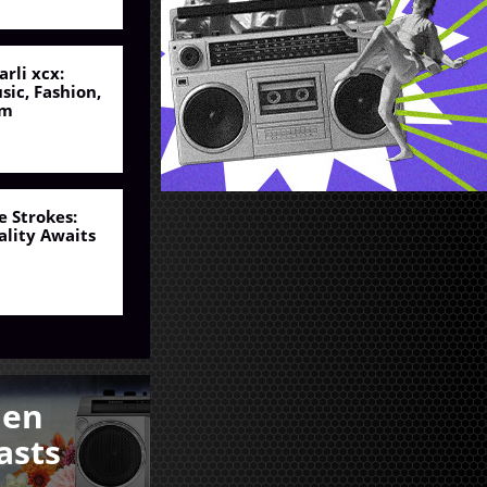
arli xcx:
sic, Fashion,
lm
e Strokes:
ality Awaits
den
asts