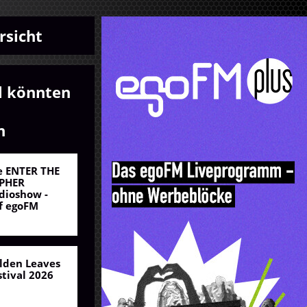
rsicht
l könnten
n
e ENTER THE
PHER
dioshow -
f egoFM
lden Leaves
stival 2026