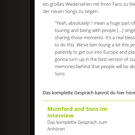
ein großes Wiedersehen mit ihren Fans zu fei
der neuen Songs zu zeigen:
"Yeah, absolutely! I mean a huge part o
touring and being with people [...] singi
sharing those moments. It's a real blessin
to do this. We've ben tourig a lot this 
patiently to get out into Europe and pla
gonna turn up in the best version of ou
memories behind that people will be ab
Sons
Das komplette Gespräch kannst du hier hör
Mumford and Sons im
Interview
Das komplette Gespräch zum
Anhören