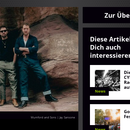
Zur Übe
Diese Artike
Dich auch
interessiere
Di
CY
Ra
au
News
Go
Fe
Mumford and Sons | Jay Sansone
News