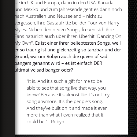
sie im UK und Europa, dann in den USA, Kanada
und Mexiko und zum Jahresende geht es dann noch
nach Australien und Neuseeland – nicht zu
vergessen, ihre Gastaufritte bei der Tour von Harry
Styles. Neben den neuen Songs, freuen sich ihre
Fans natürlich auch über ihren Überhit "Dancing On
My Own".
Es ist einer ihrer beliebtesten Songs, weil
er so traurig ist und gleichzeitig so tanzbar und der
Grund, warum Robyn auch die queen of sad
bangers genannt wird – es ist einfach DER
ultimative sad banger oder?
"It is. And it's such a gift for me to be
able to see that song live that way, you
know? Because it's almost like it's not my
song anymore. It's the people's song.
And they've built on it and made it even
more than what I even realized that it
could be." - Robyn