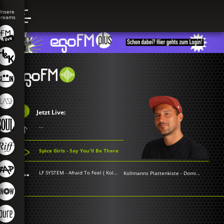
Jetzt Live:
...
Spice Girls - Say You'll Be There
LF SYSTEM - Afraid To Feel ( Kollmanns Extended)
Kollmanns Plattenkiste
-
Dominik Kollmann