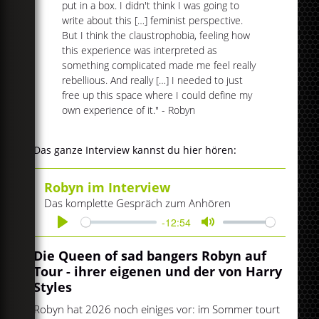
put in a box. I didn't think I was going to
write about this […] feminist perspective.
But I think the claustrophobia, feeling how
this experience was interpreted as
something complicated made me feel really
rebellious. And really […] I needed to just
free up this space where I could define my
own experience of it." - Robyn
Das ganze Interview kannst du hier hören:
Robyn im Interview
Das komplette Gespräch zum Anhören
-12:54
Play
Mute
Die Queen of sad bangers Robyn auf
Tour - ihrer eigenen und der von Harry
Styles
Robyn hat 2026 noch einiges vor: im Sommer tourt