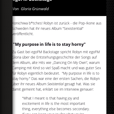
Von
Gloria Grünwald
Konichiwa b*tches! Robyn ist zurück - die Pop-Ikone aus
Schweden hat ihr neues Album "Sexistential"
veröffentlicht.
"My purpose in life is to stay horny"
Zu Gast bei egoFM Backstage spricht Robyn mit egoFM
Gloria über die Entstehungsgeschichte der Songs auf
dem Album, alte Hits wie „Dancing On My Own“, warum
Camping mit Kind so viel Spaß macht und was guter Sex
für Robyn eigentlich bedeutet. "My purpose in life is to
stay horny." Das war eine der ersten Sachen, die Robyn
über ihr neues Album
Sexistential
gesagt hat. Was sie
damit gemeint hat, erklärt sie im Interview genauer:
"What I meant is that having joy and
excitement in life is the most important
thing, everything else becomes secondary.