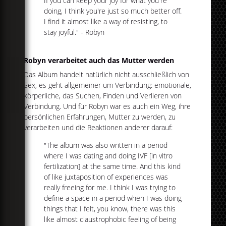
If you can keep your joy for what you're
doing, I think you're just so much better off.
I find it almost like a way of resisting, to
stay joyful." - Robyn
Robyn verarbeitet auch das Mutter werden
Das Album handelt natürlich nicht ausschließlich von
Sex, es geht allgemeiner um Verbindung: emotionale,
körperliche, das Suchen, Finden und Verlieren von
Verbindung. Und für Robyn war es auch ein Weg, ihre
persönlichen Erfahrungen, Mutter zu werden, zu
verarbeiten und die Reaktionen anderer darauf:
"The album was also written in a period
where I was dating and doing IVF [in vitro
fertilization] at the same time. And this kind
of like juxtaposition of experiences was
really freeing for me. I think I was trying to
define a space in a period when I was doing
things that I felt, you know, there was this
like almost claustrophobic feeling of being