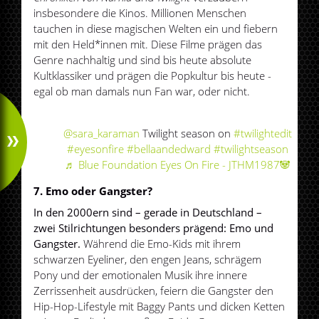
insbesondere die Kinos. Millionen Menschen
tauchen in diese magischen Welten ein und fiebern
mit den Held*innen mit. Diese Filme prägen das
Genre nachhaltig und sind bis heute absolute
Kultklassiker und prägen die Popkultur bis heute -
egal ob man damals nun Fan war, oder nicht.
@sara_karaman
Twilight season on
#twilightedit
#eyesonfire
#bellaandedward
#twilightseason
♬ Blue Foundation Eyes On Fire - JTHM1987🐼
7. Emo oder Gangster?
In den 2000ern sind – gerade in Deutschland –
zwei Stilrichtungen besonders prägend: Emo und
Gangster.
Während die Emo-Kids mit ihrem
schwarzen Eyeliner, den engen Jeans, schrägem
Pony und der emotionalen Musik ihre innere
Zerrissenheit ausdrücken, feiern die Gangster den
Hip-Hop-Lifestyle mit Baggy Pants und dicken Ketten