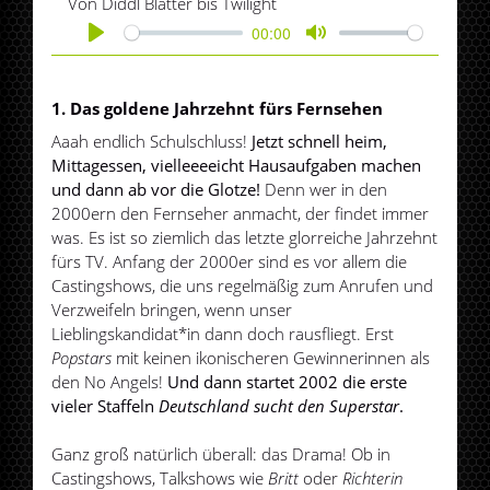
Von Diddl Blätter bis Twilight
00:00
Play
Mute
1. Das goldene Jahrzehnt fürs Fernsehen
Aaah endlich Schulschluss!
Jetzt schnell heim,
Mittagessen, vielleeeeicht Hausaufgaben machen
und dann ab vor die Glotze!
Denn wer in den
2000ern den Fernseher anmacht, der findet immer
was. Es ist so ziemlich das letzte glorreiche Jahrzehnt
fürs TV. Anfang der 2000er sind es vor allem die
Castingshows, die uns regelmäßig zum Anrufen und
Verzweifeln bringen, wenn unser
Lieblingskandidat*in dann doch rausfliegt. Erst
Popstars
mit keinen ikonischeren Gewinnerinnen als
den No Angels!
Und dann startet 2002 die erste
vieler Staffeln
Deutschland sucht den Superstar
.
Ganz groß natürlich überall: das Drama! Ob in
Castingshows, Talkshows wie
Britt
oder
Richterin