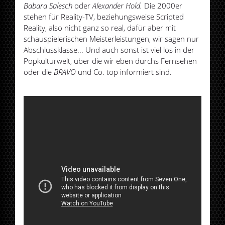
Babara Salesch
oder
Alexander Hold.
Die 2000er
stehen für Reality-TV, beziehungsweise Scripted
Reality, also nicht ganz so real, dafür aber mit
schauspielerischen Meisterleistungen, wir sagen nur
Abschlussklasse... Und auch sonst ist viel los in der
Popkulturwelt, über die wir eben durchs Fernsehen
oder die
BRAVO
und Co. top informiert sind.