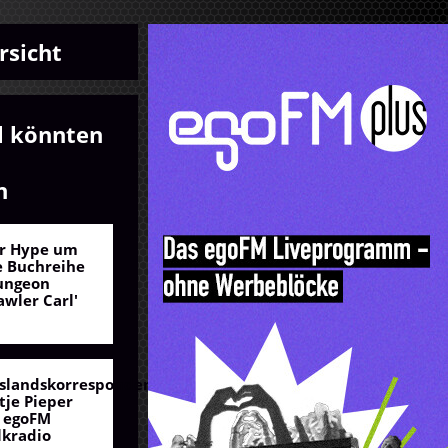
rsicht
l könnten
n
r Hype um
e Buchreihe
ungeon
awler Carl'
slandskorrespondentin
tje Pieper
 egoFM
lkradio