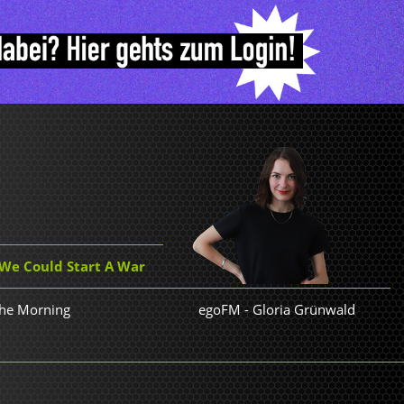
 We Could Start A War
 The Morning
egoFM
-
Gloria Grünwald