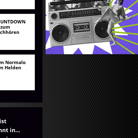
OUNTDOWN
 zum
chhören
m Normalo
m Helden
ist
nt in...