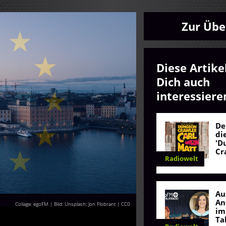
Zur Übe
Diese Artike
Dich auch
interessiere
De
di
'D
Cr
Radiowelt
Au
An
Collage: egoFM | Bild: Unsplash: Jon Flobrant |
CC0
im
Ta