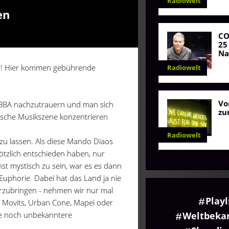
Radiowelt
en
C
25
Na
en! Hier kommen gebührende
Radiowelt
Vo
 ABBA nachzutrauern und man sich
zu
ische Musikszene konzentrieren
Radiowelt
 zu lassen. Als diese Mando Diaos
lötzlich entschieden haben, nur
t mystisch zu sein, war es es dann
uphorie. Dabei hat das Land ja nie
orzubringen - nehmen wir nur mal
Playl
, Movits, Urban Cone, Mapei oder
de noch unbekanntere
Weltbekan