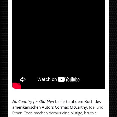
No Country for Old Men
basiert auf dem Buch des
amerikanischen Autors Cormac McCarthy.
Joel und
Ethan Coen machen daraus eine blutige, brutale,