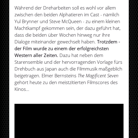
Während der Dreharbeiten soll es wohl vor allem
zwischen den beiden Alphatieren im Cast - nämlich
Yul Brynner und Steve McQueen - zu einem kleinen
Machtkampf gekommen sein, der dazu geführt hat,
dass die beiden über Wochen hinweg nur ihre
Dialoge miteinander gewechselt haben.
Trotzdem -
der Film wurde zu einem der erfolgreichsten
Western aller Zeiten.
Dazu hat neben dem
Starensemble und der hervorragenden Vorlage fürs
Drehbuch aus Japan auch die Filmmusik maßgeblich
beigetragen. Elmer Bernsteins
The Magificent Seven
gehört heute zu den meistzitierten Filmscores des
Kinos…