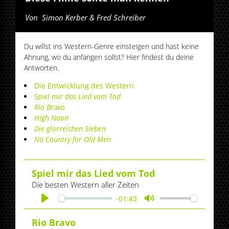
Von
Simon Kerber & Fred Schreiber
Du willst ins Western-Genre einsteigen und hast keine
Ahnung, wo du anfangen sollst? Hier findest du deine
Antworten.
Die Entwicklung des Western
Spiel mir das Lied vom Tod
​Rio Bravo
​High Noon
Die glorreichen Sieben
No Country for Old Men
Spiel mir das Lied vom Tod
Die besten Western aller Zeiten
-01:43
Play
Mute
Rio Bravo