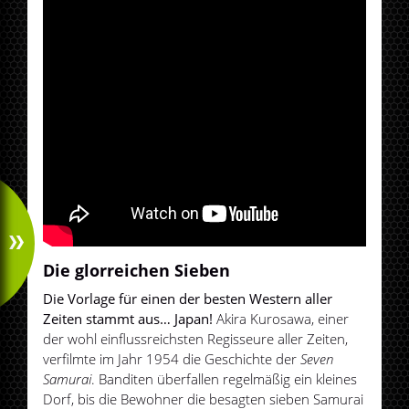
Die glorreichen Sieben
Die Vorlage für einen der besten Western aller
Zeiten stammt aus… Japan!
Akira Kurosawa, einer
der wohl einflussreichsten Regisseure aller Zeiten,
verfilmte im Jahr 1954 die Geschichte der
Seven
Samurai
. Banditen überfallen regelmäßig ein kleines
Dorf, bis die Bewohner die besagten sieben Samurai