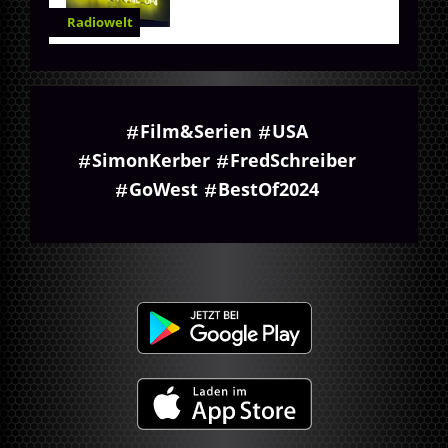
Radiowelt
Film&Serien
USA
SimonKerber
FredSchreiber
GoWest
BestOf2024