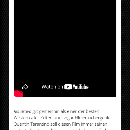
Rio Bravo
gilt gemeinhin als einer der besten
Western aller Zeiten und sogar Filmemachergenie
Quentin Tarantino soll diesen Film immer seinen