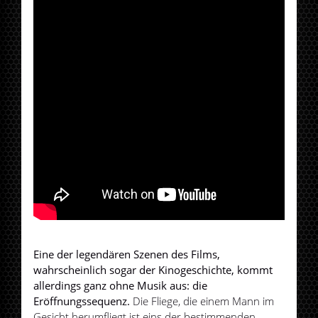
Eine der legendären Szenen des Films,
wahrscheinlich sogar der Kinogeschichte, kommt
allerdings ganz ohne Musik aus: die
Eröffnungssequenz.
Die Fliege, die einem Mann im
Gesicht herumfliegt ist eins der bestimmenden