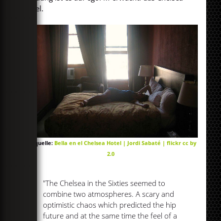
Hotel.
Bildquelle:
Bella en el Chelsea Hotel | Jordi Sabaté | flickr cc by
2.0
"The Chelsea in the Sixties seemed to
combine two atmospheres. A scary and
optimistic chaos which predicted the hip
future and at the same time the feel of a