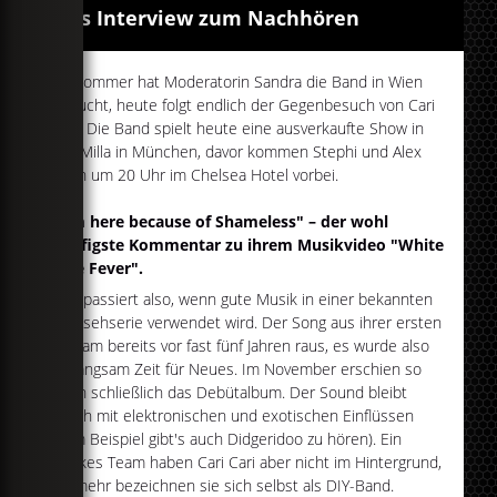
Das Interview zum Nachhören
Im Sommer hat Moderatorin Sandra die Band in Wien
besucht, heute folgt endlich der Gegenbesuch von Cari
Cari. Die Band spielt heute eine ausverkaufte Show in
der Milla in München, davor kommen Stephi und Alex
noch um 20 Uhr im Chelsea Hotel vorbei.
"I'm here because of Shameless" – der wohl
häufigste Kommentar zu ihrem Musikvideo "White
Line Fever".
Das passiert also, wenn gute Musik in einer bekannten
Fernsehserie verwendet wird. Der Song aus ihrer ersten
EP kam bereits vor fast fünf Jahren raus, es wurde also
so langsam Zeit für Neues. Im November erschien so
dann schließlich das Debütalbum. Der Sound bleibt
rough mit elektronischen und exotischen Einflüssen
(zum Beispiel gibt's auch Didgeridoo zu hören). Ein
starkes Team haben Cari Cari aber nicht im Hintergrund,
vielmehr bezeichnen sie sich selbst als DIY-Band.