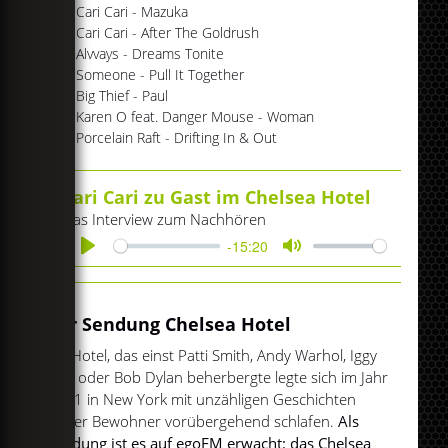
#07 Cari Cari - Mazuka
#08 Cari Cari - After The Goldrush
#09 Alvvays - Dreams Tonite
#10 Someone - Pull It Together
#11 Big Thief - Paul
#12 Karen O feat. Danger Mouse - Woman
#13 Porcelain Raft - Drifting In & Out
Cari Cari zu Gast im Chelsea Hotel
Das Interview zum Nachhören
-15:20
Play
Mute
Zur Sendung Chelsea Hotel
Ein Hotel, das einst Patti Smith, Andy Warhol, Iggy
Pop oder Bob Dylan beherbergte legte sich im Jahr
2011 in New York mit unzähligen Geschichten
seiner Bewohner vorübergehend schlafen.
Als
Sendung ist es auf egoFM erwacht: das Chelsea