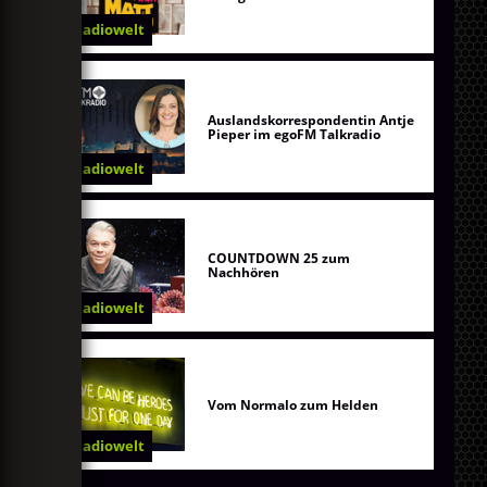
Radiowelt
Auslandskorrespondentin Antje
Pieper im egoFM Talkradio
Radiowelt
COUNTDOWN 25 zum
Nachhören
Radiowelt
Vom Normalo zum Helden
Radiowelt