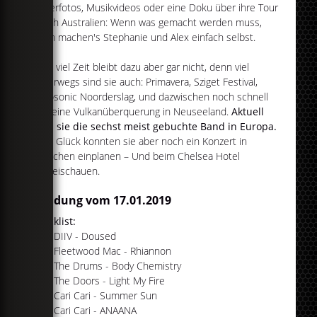
Coverfotos, Musikvideos oder eine Doku über ihre Tour
durch Australien: Wenn was gemacht werden muss,
dann machen's Stephanie und Alex einfach selbst.
Allzu viel Zeit bleibt dazu aber gar nicht, denn viel
unterwegs sind sie auch: Primavera, Sziget Festival,
Eurosonic Noorderslag, und dazwischen noch schnell
mal eine Vulkanüberquerung in Neuseeland.
Aktuell
sind sie die sechst meist gebuchte Band in Europa.
Zum Glück konnten sie aber noch ein Konzert in
München einplanen – Und beim Chelsea Hotel
vorbeischauen.
Sendung vom 17.01.2019
Tracklist:
#01 DIIV - Doused
#02 Fleetwood Mac - Rhiannon
#03 The Drums - Body Chemistry
#04 The Doors - Light My Fire
#05 Cari Cari - Summer Sun
#06 Cari Cari - ANAANA