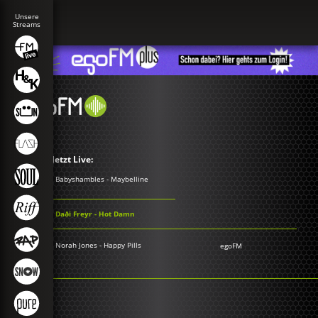
Jetzt Live:
Babyshambles - Maybelline
Daði Freyr - Hot Damn
Norah Jones - Happy Pills
egoFM