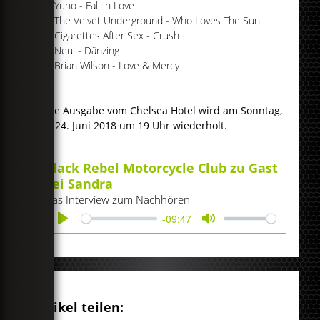
#09 Yuno - Fall in Love
#10 The Velvet Underground - Who Loves The Sun
#11 Cigarettes After Sex - Crush
#12 Neu! - Dänzing
#13 Brian Wilson - Love & Mercy
Diese Ausgabe vom Chelsea Hotel wird am Sonntag,
den 24. Juni 2018 um 19 Uhr wiederholt.
Black Rebel Motorcycle Club zu Gast
bei Sandra
Das Interview zum Nachhören
-09:47
Play
Mute
Artikel teilen: