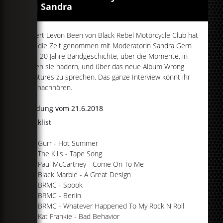
bei Sandra
Robert Levon Been von Black Rebel Motorcycle Club hat
sich die Zeit genommen mit Moderatorin Sandra Gern
über 20 Jahre Bandgeschichte, über die Momente, in
denen sie hadern, und über das neue Album Wrong
Creatures zu sprechen. Das ganze Interview könnt ihr
hier nachhören.
Sendung vom 21.6.2018
Tracklist
#01 Gurr - Hot Summer
#02 The Kills - Tape Song
#03 Paul McCartney - Come On To Me
#04 Black Marble - A Great Design
#05 BRMC - Spook
#06 BRMC - Berlin
#07 BRMC - Whatever Happened To My Rock N Roll
#08 Kat Frankie - Bad Behavior