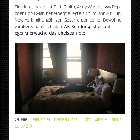
Ein Hotel, das einst Patti Smith, Andy Warhol, Iggy Pop
oder Bob Dylan beherbergte legte sich im Jahr 2011 in
New York mit unzähligen Geschichten seiner Bewohner
vorübergehend schlafen.
Als Sendung ist es auf
egoFM erwacht: das Chelsea Hotel.
Quelle:
Bella en el Chelsea Hotel | Jordi Sabaté | flickr
cc by 2.0