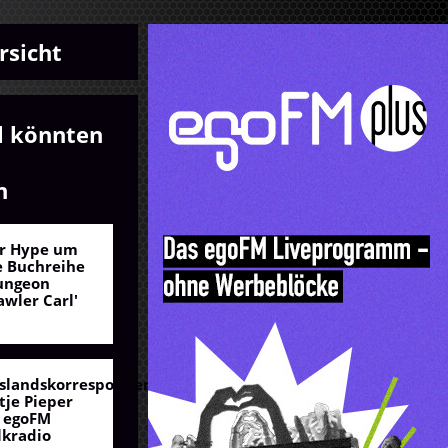
rsicht
l könnten
n
r Hype um
e Buchreihe
ungeon
awler Carl'
slandskorrespondentin
tje Pieper
 egoFM
lkradio