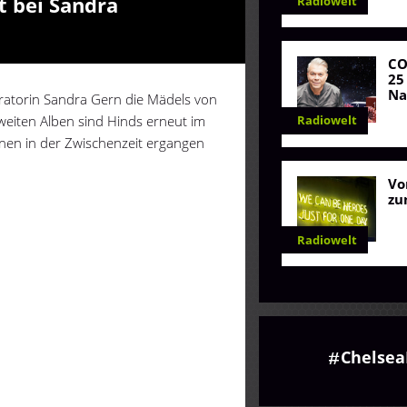
t bei Sandra
Radiowelt
C
25
Na
atorin Sandra Gern die Mädels von
zweiten Alben sind Hinds erneut im
Radiowelt
hnen in der Zwischenzeit ergangen
Vo
zu
Radiowelt
Chelsea