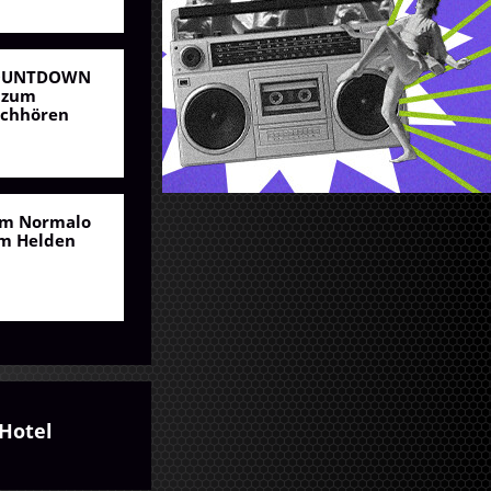
OUNTDOWN
 zum
chhören
m Normalo
m Helden
Hotel