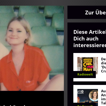
Zur Übe
Diese Artike
Dich auch
interessiere
De
di
'D
Cr
Radiowelt
Au
An
im
Ta